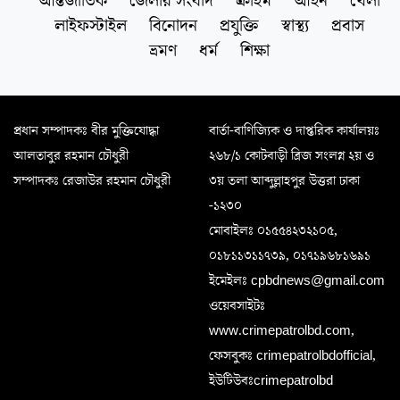
আন্তর্জাতিক
জেলার সংবাদ
ক্রাইম
আইন
খেলা
লাইফস্টাইল
বিনোদন
প্রযুক্তি
স্বাস্থ্য
প্রবাস
ভ্রমণ
ধর্ম
শিক্ষা
প্রধান সম্পাদকঃ বীর মুক্তিযোদ্ধা
বার্তা-বাণিজ্যিক ও দাপ্তরিক কার্যালয়ঃ
আলতাবুর রহমান চৌধুরী
২৬৮/১ কোটবাড়ী ব্রিজ সংলগ্ন ২য় ও
সম্পাদকঃ রেজাউর রহমান চৌধুরী
৩য় তলা আব্দুল্লাহপুর উত্তরা ঢাকা
-১২৩০
মোবাইলঃ ০১৫৫৪২৩২১০৫,
০১৮১১৩১১৭৩৯, ০১৭১৯৬৮১৬৯১
ইমেইলঃ cpbdnews@gmail.com
ওয়েবসাইটঃ
www.crimepatrolbd.com,
ফেসবুকঃ crimepatrolbdofficial,
ইউটিউবঃcrimepatrolbd