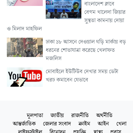
বাংলাদেশ ক্লাবে
বেগম খালেদা জিয়ার
সুস্থতা কামনায় দোয়া
ও মিলাদ মাহফিল
ঢাকা ১৮ আসনে দেওয়াল ঘড়ি মার্কায় বড়
ধরনের শোভাযাত্রা করেছে খেলাফত
মজলিস
মোবাইলে ইউটিউব দেখার সময় ডেটা
খরচ কমাবেন যেভাবে
মূলপাতা
জাতীয়
রাজনীতি
অর্থনীতি
আন্তর্জাতিক
জেলার সংবাদ
ক্রাইম
আইন
খেলা
লাইফস্টাইল
বিনোদন
প্রযুক্তি
স্বাস্থ্য
প্রবাস