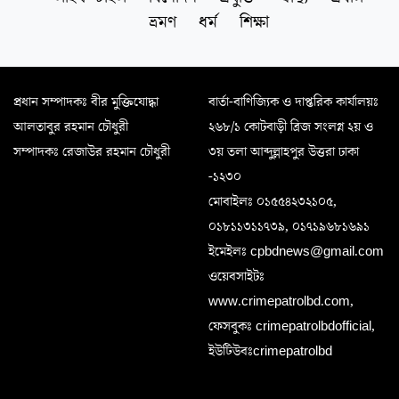
ভ্রমণ
ধর্ম
শিক্ষা
প্রধান সম্পাদকঃ বীর মুক্তিযোদ্ধা
বার্তা-বাণিজ্যিক ও দাপ্তরিক কার্যালয়ঃ
আলতাবুর রহমান চৌধুরী
২৬৮/১ কোটবাড়ী ব্রিজ সংলগ্ন ২য় ও
সম্পাদকঃ রেজাউর রহমান চৌধুরী
৩য় তলা আব্দুল্লাহপুর উত্তরা ঢাকা
-১২৩০
মোবাইলঃ ০১৫৫৪২৩২১০৫,
০১৮১১৩১১৭৩৯, ০১৭১৯৬৮১৬৯১
ইমেইলঃ cpbdnews@gmail.com
ওয়েবসাইটঃ
www.crimepatrolbd.com,
ফেসবুকঃ crimepatrolbdofficial,
ইউটিউবঃcrimepatrolbd