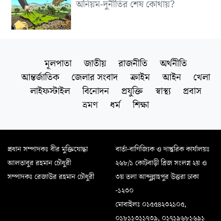
অনিয়ম-দুর্নীতির শেষ কোথায়?
মূলপাতা
জাতীয়
রাজনীতি
অর্থনীতি
আন্তর্জাতিক
জেলার সংবাদ
ক্রাইম
আইন
খেলা
লাইফস্টাইল
বিনোদন
প্রযুক্তি
স্বাস্থ্য
প্রবাস
ভ্রমণ
ধর্ম
শিক্ষা
প্রধান সম্পাদকঃ বীর মুক্তিযোদ্ধা
বার্তা-বাণিজ্যিক ও দাপ্তরিক কার্যালয়ঃ
আলতাবুর রহমান চৌধুরী
২৬৮/১ কোটবাড়ী ব্রিজ সংলগ্ন ২য় ও
সম্পাদকঃ রেজাউর রহমান চৌধুরী
৩য় তলা আব্দুল্লাহপুর উত্তরা ঢাকা
-১২৩০
মোবাইলঃ ০১৫৫৪২৩২১০৫,
০১৮১১৩১১৭৩৯, ০১৭১৯৬৮১৬৯১