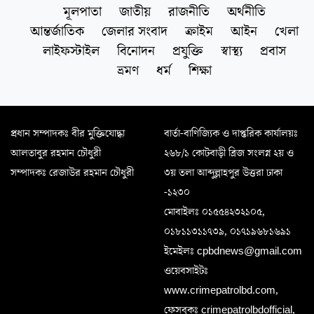
মূলপাতা
জাতীয়
রাজনীতি
অর্থনীতি
আন্তর্জাতিক
জেলার সংবাদ
ক্রাইম
আইন
খেলা
লাইফস্টাইল
বিনোদন
প্রযুক্তি
স্বাস্থ্য
প্রবাস
ভ্রমণ
ধর্ম
শিক্ষা
প্রধান সম্পাদকঃ বীর মুক্তিযোদ্ধা
বার্তা-বাণিজ্যিক ও দাপ্তরিক কার্যালয়ঃ
আলতাবুর রহমান চৌধুরী
২৬৮/১ কোটবাড়ী ব্রিজ সংলগ্ন ২য় ও
সম্পাদকঃ রেজাউর রহমান চৌধুরী
৩য় তলা আব্দুল্লাহপুর উত্তরা ঢাকা
-১২৩০
মোবাইলঃ ০১৫৫৪২৩২১০৫,
০১৮১১৩১১৭৩৯, ০১৭১৯৬৮১৬৯১
ইমেইলঃ cpbdnews@gmail.com
ওয়েবসাইটঃ
www.crimepatrolbd.com,
ফেসবুকঃ crimepatrolbdofficial,