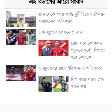
এই বিভাগের আরো সংবাদ
গ্রাম থেকে শহর পর্যন্ত দুর্নীতিতে চ্যাম্পিয়ন
সমাজসেবা অধিদপ্তর
এক জুতোর পেছনে ৩ জন
রোনালদোকে কখন
‘তুলতে হবে’, শিখতে
হবে কোচকে
ভ্যাঙ্কুভারের রাতে ইতিহাস না অভিজ্ঞতা
বিশ বছর পরও শেষ
হয়নি গল্প