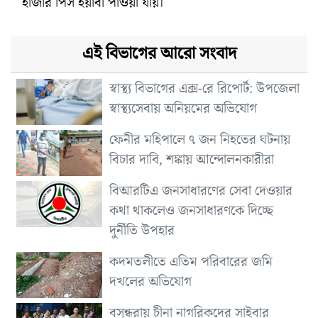
হাজার পিস ইয়াবা পাওয়া যায়।
এই বিভাগের আরো সংবাদ
স্বাস্থ্য বিভাগের এক্স-রে রিপোর্ট: উপজেলা
স্বাস্থ্যসেবায় অনিয়মের অভিযোগ
ফেনীর মহিপালে ৭ জন নিহতের ঘটনায়
বিচার দাবি, শঙ্কায় আন্দোলনকারীরা
বিআরটিএ জনসাধারণের সেবা দেওয়ার
কথা থাকলেও জনসাধারণকে দিচ্ছে
দুর্নীতি উপহার
কদমতলীতে এতিম পরিবারের জমি
দখলের অভিযোগ
বসুন্ধরায় চীনা নাগরিকদের সাইবার