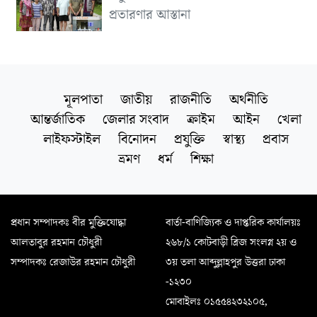
প্রতারণার আস্তানা
মূলপাতা
জাতীয়
রাজনীতি
অর্থনীতি
আন্তর্জাতিক
জেলার সংবাদ
ক্রাইম
আইন
খেলা
লাইফস্টাইল
বিনোদন
প্রযুক্তি
স্বাস্থ্য
প্রবাস
ভ্রমণ
ধর্ম
শিক্ষা
প্রধান সম্পাদকঃ বীর মুক্তিযোদ্ধা
বার্তা-বাণিজ্যিক ও দাপ্তরিক কার্যালয়ঃ
আলতাবুর রহমান চৌধুরী
২৬৮/১ কোটবাড়ী ব্রিজ সংলগ্ন ২য় ও
সম্পাদকঃ রেজাউর রহমান চৌধুরী
৩য় তলা আব্দুল্লাহপুর উত্তরা ঢাকা
-১২৩০
মোবাইলঃ ০১৫৫৪২৩২১০৫,