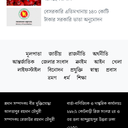
বেসরকারি এতিমখানায় ১৪০ কোটি
টাকার সরকারি ভাতা অনুমোদন
মূলপাতা
জাতীয়
রাজনীতি
অর্থনীতি
আন্তর্জাতিক
জেলার সংবাদ
ক্রাইম
আইন
খেলা
লাইফস্টাইল
বিনোদন
প্রযুক্তি
স্বাস্থ্য
প্রবাস
ভ্রমণ
ধর্ম
শিক্ষা
প্রধান সম্পাদকঃ বীর মুক্তিযোদ্ধা
বার্তা-বাণিজ্যিক ও দাপ্তরিক কার্যালয়ঃ
আলতাবুর রহমান চৌধুরী
২৬৮/১ কোটবাড়ী ব্রিজ সংলগ্ন ২য় ও
সম্পাদকঃ রেজাউর রহমান চৌধুরী
৩য় তলা আব্দুল্লাহপুর উত্তরা ঢাকা
-১২৩০