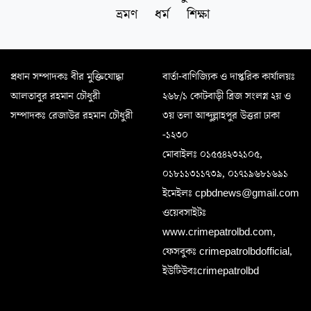
ভ্রমণ
ধর্ম
শিক্ষা
প্রধান সম্পাদকঃ বীর মুক্তিযোদ্ধা
বার্তা-বাণিজ্যিক ও দাপ্তরিক কার্যালয়ঃ
আলতাবুর রহমান চৌধুরী
২৬৮/১ কোটবাড়ী ব্রিজ সংলগ্ন ২য় ও
সম্পাদকঃ রেজাউর রহমান চৌধুরী
৩য় তলা আব্দুল্লাহপুর উত্তরা ঢাকা
-১২৩০
মোবাইলঃ ০১৫৫৪২৩২১০৫,
০১৮১১৩১১৭৩৯, ০১৭১৯৬৮১৬৯১
ইমেইলঃ cpbdnews@gmail.com
ওয়েবসাইটঃ
www.crimepatrolbd.com,
ফেসবুকঃ crimepatrolbdofficial,
ইউটিউবঃcrimepatrolbd