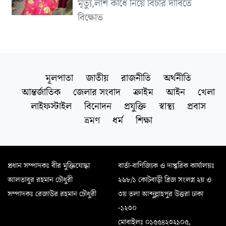
মৃত্যু,লাশ কাঁধে নিয়ে বিচার দাবিতে
বিক্ষোভ
মূলপাতা
জাতীয়
রাজনীতি
অর্থনীতি
আন্তর্জাতিক
জেলার সংবাদ
ক্রাইম
আইন
খেলা
লাইফস্টাইল
বিনোদন
প্রযুক্তি
স্বাস্থ্য
প্রবাস
ভ্রমণ
ধর্ম
শিক্ষা
প্রধান সম্পাদকঃ বীর মুক্তিযোদ্ধা
বার্তা-বাণিজ্যিক ও দাপ্তরিক কার্যালয়ঃ
আলতাবুর রহমান চৌধুরী
২৬৮/১ কোটবাড়ী ব্রিজ সংলগ্ন ২য় ও
সম্পাদকঃ রেজাউর রহমান চৌধুরী
৩য় তলা আব্দুল্লাহপুর উত্তরা ঢাকা
-১২৩০
মোবাইলঃ ০১৫৫৪২৩২১০৫,