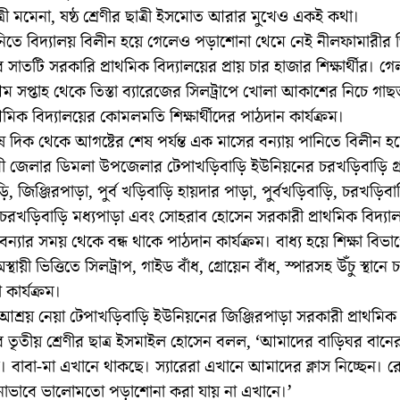
াত্রী মমেনা, ষষ্ঠ শ্রেণীর ছাত্রী ইসমোত আরার মুখেও একই কথা।
নিতে বিদ্যালয় বিলীন হয়ে গেলেও পড়াশোনা থেমে নেই নীলফামারীর
াতটি সরকারি প্রাথমিক বিদ্যালয়ের প্রায় চার হাজার শিক্ষার্থীর। 
থম সপ্তাহ থেকে তিস্তা ব্যারেজের সিলট্রাপে খোলা আকাশের নিচে গাছ
থমিক বিদ্যালয়ের কোমলমতি শিক্ষার্থীদের পাঠদান কার্যক্রম।
 দিক থেকে আগষ্টের শেষ পর্যন্ত এক মাসের বন্যায় পানিতে বিলীন হয়
ী জেলার ডিমলা উপজেলার টেপাখড়িবাড়ি ইউনিয়নের চরখড়িবাড়ি গ্
ি, জিঞ্জিরপাড়া, পুর্ব খড়িবাড়ি হায়দার পাড়া, পুর্বখড়িবাড়ি, চরখড়িবাড
, চরখড়িবাড়ি মধ্যপাড়া এবং সোহরাব হোসেন সরকারী প্রাথমিক বিদ্য
 বন্যার সময় থেকে বন্ধ থাকে পাঠদান কার্যক্রম। বাধ্য হয়ে শিক্ষা বিভা
্থায়ী ভিত্তিতে সিলট্রাপ, গাইড বাঁধ, গ্রোয়েন বাঁধ, স্পারসহ উঁচু স্থানে
া কার্যক্রম।
 আশ্রয় নেয়া টেপাখড়িবাড়ি ইউনিয়নের জিঞ্জিরপাড়া সরকারী প্রাথমিক
ের তৃতীয় শ্রেণীর ছাত্র ইসমাইল হোসেন বলল, ‘আমাদের বাড়িঘর বানে
। বাবা-মা এখানে থাকছে। স্যারেরা এখানে আমাদের ক্লাস নিচ্ছেন। রোদ
োভাবে ভালোমতো পড়াশোনা করা যায় না এখানে।’