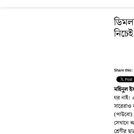
ডিমলা
নিচেই
Share this:
মহিনুল ই
ঘর নাই। 
সারেরাও 
(পাউবো) স
সেখানে আশ্
শ্রেণীর ছা