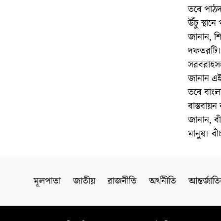
তবে পাঠদান
উঁচু স্থা
জানান, শিক
দফতরটি। গ
সরবরাহসহ 
জানান এই 
তবে বাংলাদ
বাস্তবায়
জানান, বা
মানুষ। বা
মূলপাতা
জাতীয়
রাজনীতি
অর্থনীতি
আন্তর্জাত