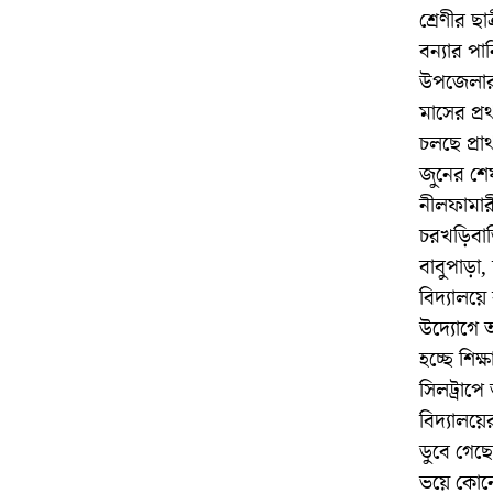
শ্রেণীর ছ
বন্যার পা
উপজেলার স
মাসের প্র
চলছে প্রা
জুনের শেষ
নীলফামার
চরখড়িবাড়
বাবুপাড়া
বিদ্যালয়ে
উদ্যোগে অস
হচ্ছে শিক্ষ
সিলট্রাপে
বিদ্যালয়
ডুবে গেছে
ভয়ে কোন