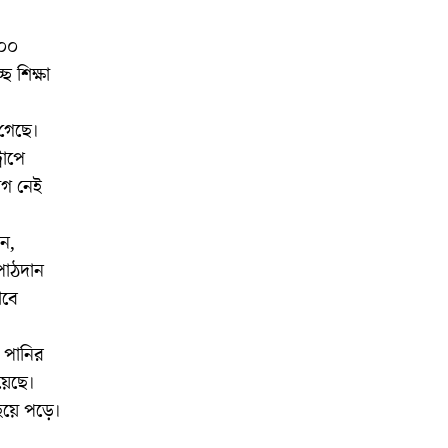
২০০
ে শিক্ষা
 গেছে।
রাপে
োগ নেই
ন,
 পাঠদান
াবে
 পানির
়েছে।
য়ে পড়ে।