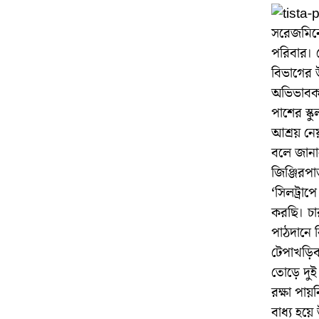
সরেজমিনে 
পরিবার। স
বিভাগের 
অভিভাবক 
পাশের স্কু
আশ্রয় নে
বলে জানা
জিঞ্জিরপা
‘সিলট্রাপ
করছি। চা
পাঠদানে ক
টেপাখড়িব
তোড়ে দুই
রক্ষা পায
বাধ্য হয়ে