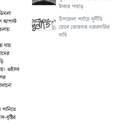
টাকার পাহাড়
 ডিমলা
উপজেলা পর্যায়ে দুর্নীতি
গেল আগস্ট
রোধে জোরদার নজরদারির
তলায়
দাবি
ে যায়
রামের
়ি
ালয়। ওইসব
গের
 চালানো
র পানিতে
-বৃষ্টির