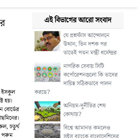
এই বিভাগের আরো সংবাদ
ের
যে প্রশ্নফাঁস আন্দোলনে
উত্থান, তিন দশক পর
তাতেই পতন মন্ত্রী ধর্মেন্দ্রর
নাগরিক সেবায় সিটি
কর্পোরেশনগুলো কি তাদের
দায়িত্ব সঠিকভাবে পালন
করছে?
 ইসকুল
ট হয়।
অনিয়ম-দুর্নীতির শেষ
ন বোর্ডের
কোথায়?
য়াছমিনের।
রুল, চতুর্থ
বিশ্বে আমানত কমলেও
া পঞ্চম
সুইস ব্যাংকে বাংলাদেশিদের