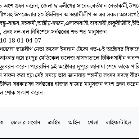
ে অংশ গ্রহন করেন, জেলা ছাত্রলীগের সাবেক,বর্তমান নেতাকর্মী,উপ
ীগসহ উপজেলার ১০ ইউনিয়ন আওয়ামীলীগ ও এর সকল অঙ্গসংগ
ন্ধু-বান্ধব,সহকর্মী
,আত্নীয়-স্বজন,এলাকাবাসী,ব্যবসা
য়ী,চাকুরীজীবি,ইত
্থ, এবং দল-বল নির্বিশেষে সর্বস্তরের শত শত মানুষজন।
ঃউপজেলা ছাত্রলীগ নেতা রুবেল ইসলাম টেকো গত-৮ই অক্টোবর বিকাল
আক্রান্ত হয়ে রংপুর মেডিকেল কলেজ হাসপাতালে চিকিৎসাধীন অবস্
ত্যুবরন করেন।পরেরদিন ৯ই অক্টোবর দুপুরে জানাযা শেষে তাকে পার
ে দাফন করা হয়।সেই সময়ে তার জানাযায় স্হানীয় সংসদ সদস্য বীরমুক
্দিন সরকারসহ সর্বস্তরের হাজার হাজার মানুষজন অংশ গ্রহন করে
মহল শোক প্রকাশ করেন।
িক
জেলার সংবাদ
ক্রাইম
আইন
খেলা
লাইফস্টাইল