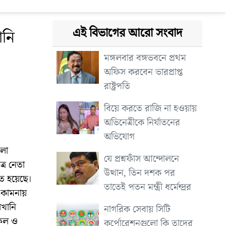
এই বিভাগের আরো সংবাদ
ানি
মঙ্গলবার বঙ্গভবনে প্রথম
অফিস করবেন ভারপ্রাপ্ত
রাষ্ট্রপতি
বিয়ে করতে রাজি না হওয়ায়
অভিনেত্রীকে নির্যাতনের
অভিযোগ
লা
যে প্রশ্নফাঁস আন্দোলনে
্র নেতা
উত্থান, তিন দশক পর
িত হয়েছে।
তাতেই পতন মন্ত্রী ধর্মেন্দ্রর
 কামনায়
লখানি
নাগরিক সেবায় সিটি
ফিল ও
কর্পোরেশনগুলো কি তাদের