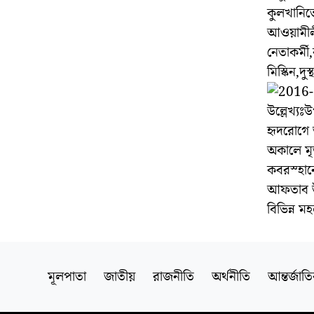
কুলখানিত
আওয়ামীল
নেতাকর্মী,ব
মিস্কিন,দু
স
উল্লেখ্য
হৃদরোগে 
অকালে মৃ
কবরস্হান
আফতাব উদ
বিভিন্ন 
মূলপাতা
জাতীয়
রাজনীতি
অর্থনীতি
আন্তর্জাত