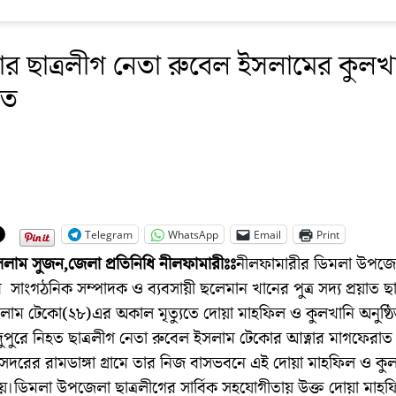
র ছাত্রলীগ নেতা রুবেল ইসলামের কুলখ
িত
Telegram
WhatsApp
Email
Print
সলাম সুজন,জেলা প্রতিনিধি নীলফামারীঃঃ
নীলফামারীর ডিমলা উপজে
র সাংগঠনিক সম্পাদক ও ব্যবসায়ী ছলেমান খানের পুত্র সদ্য প্রয়াত ছাত
লাম টেকো(২৮)এর অকাল মৃত্যুতে দোয়া মাহফিল ও কুলখানি অনুষ্ঠ
ুপুরে নিহত ছাত্রলীগ নেতা রুবেল ইসলাম টেকোর আত্নার মাগফেরাত
দরের রামডাঙ্গা গ্রামে তার নিজ বাসভবনে এই দোয়া মাহফিল ও কু
 হয়।ডিমলা উপজেলা ছাত্রলীগের সার্বিক সহযোগীতায় উক্ত দোয়া মাহ