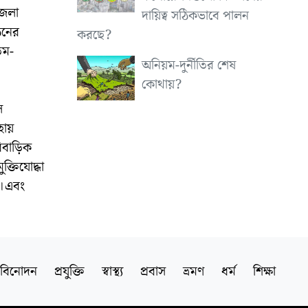
জেলা
দায়িত্ব সঠিকভাবে পালন
ঠনের
করছে?
িম-
অনিয়ম-দুর্নীতির শেষ
কোথায়?
ে
হায়
িবাড়িক
্তিযোদ্ধা
ন।এবং
বিনোদন
প্রযুক্তি
স্বাস্থ্য
প্রবাস
ভ্রমণ
ধর্ম
শিক্ষা