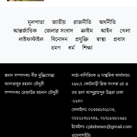
মূলপাতা
জাতীয়
রাজনীতি
অর্থনীতি
আন্তর্জাতিক
জেলার সংবাদ
ক্রাইম
আইন
খেলা
লাইফস্টাইল
বিনোদন
প্রযুক্তি
স্বাস্থ্য
প্রবাস
ভ্রমণ
ধর্ম
শিক্ষা
প্রধান সম্পাদকঃ বীর মুক্তিযোদ্ধা
বার্তা-বাণিজ্যিক ও দাপ্তরিক কার্যালয়ঃ
আলতাবুর রহমান চৌধুরী
২৬৮/১ কোটবাড়ী ব্রিজ সংলগ্ন ২য় ও
সম্পাদকঃ রেজাউর রহমান চৌধুরী
৩য় তলা আব্দুল্লাহপুর উত্তরা ঢাকা
-১২৩০
মোবাইলঃ ০১৫৫৪২৩২১০৫,
০১৮১১৩১১৭৩৯, ০১৭১৯৬৮১৬৯১
ইমেইলঃ cpbdnews@gmail.com
ওয়েবসাইটঃ