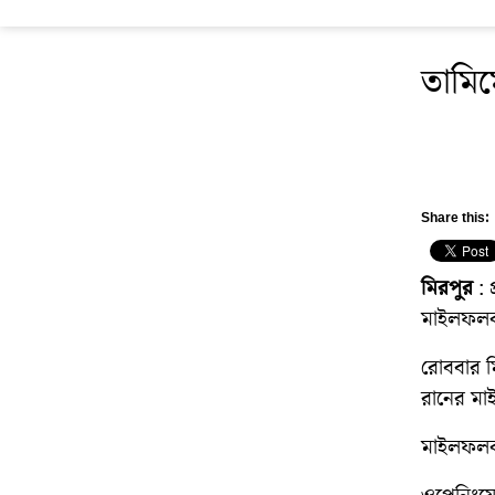
তামিম
Share this:
মিরপুর
: 
মাইলফলক
রোববার ম
রানের মা
মাইলফলক 