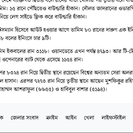
নেমে ব্যক্তিগত দ্বিতীয় বলে রানের খাতা খোলার পর তৃতীয় বলে বাউন
ামিম। ১৫ রানে পৌঁছতেও বাউন্ডারি হাঁকান। দৌলত জাদরানের ওভার
িয়ে লেগ সাইডে ফ্লিক করে বাউন্ডারি হাঁকান।
যাটসম্যান হিসেবে আউট হওয়ার আগে তামিম ৮০ রানের দারুণ এক ইন
৮ বলের ইনিংসে চার ৯টি।
ামিম ইকবালের রান ৩১১৮। ওয়ানডেতে এখন পর্যন্ত ৪৭৯৩। আর টি-টো
এই ওপেনারের ব্যাট থেকে এসেছে ১১৫৪ রান।
র ৮৩২৪ রান নিয়ে দ্বিতীয় স্থানে রয়েছেন বিশ্বের অন্যতম সেরা অলরা
 হাসান। এরপর ৭২৭৩ রান নিয়ে তৃতীয় স্থানে আছেন মুশফিকুর র
াম্মদ আশরাফুল (৬৬৫৫) ও হাবিবুল বাশার (৫১৯৪)।
িক
জেলার সংবাদ
ক্রাইম
আইন
খেলা
লাইফস্টাইল