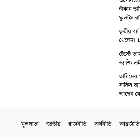
ওপেনিংয়ে 
হাঁকান ত
ফুলটস বান
তৃতীয় ব্
খেলেন। ৯
টেস্টে ত
ড্যাশিং 
তামিমের প
সাকিব আল
আছেন মোহ
মূলপাতা
জাতীয়
রাজনীতি
অর্থনীতি
আন্তর্জাত