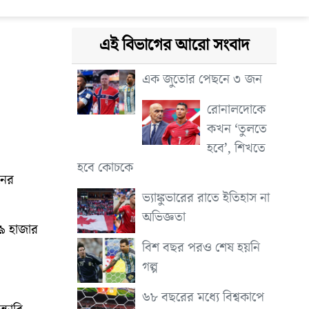
এই বিভাগের আরো সংবাদ
এক জুতোর পেছনে ৩ জন
রোনালদোকে
কখন ‘তুলতে
হবে’, শিখতে
হবে কোচকে
নের
ভ্যাঙ্কুভারের রাতে ইতিহাস না
অভিজ্ঞতা
 ৯ হাজার
বিশ বছর পরও শেষ হয়নি
গল্প
৬৮ বছরের মধ্যে বিশ্বকাপে