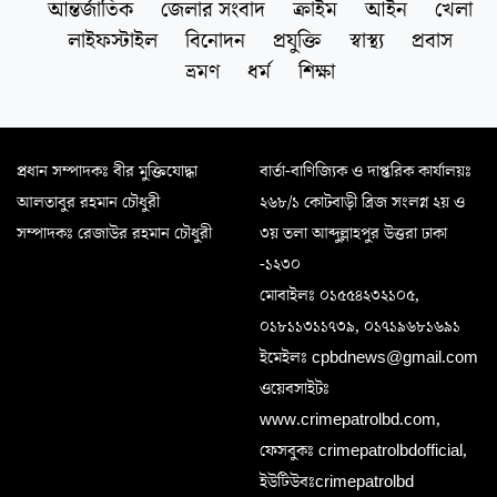
আন্তর্জাতিক
জেলার সংবাদ
ক্রাইম
আইন
খেলা
লাইফস্টাইল
বিনোদন
প্রযুক্তি
স্বাস্থ্য
প্রবাস
ভ্রমণ
ধর্ম
শিক্ষা
প্রধান সম্পাদকঃ বীর মুক্তিযোদ্ধা
বার্তা-বাণিজ্যিক ও দাপ্তরিক কার্যালয়ঃ
আলতাবুর রহমান চৌধুরী
২৬৮/১ কোটবাড়ী ব্রিজ সংলগ্ন ২য় ও
সম্পাদকঃ রেজাউর রহমান চৌধুরী
৩য় তলা আব্দুল্লাহপুর উত্তরা ঢাকা
-১২৩০
মোবাইলঃ ০১৫৫৪২৩২১০৫,
০১৮১১৩১১৭৩৯, ০১৭১৯৬৮১৬৯১
ইমেইলঃ cpbdnews@gmail.com
ওয়েবসাইটঃ
www.crimepatrolbd.com,
ফেসবুকঃ crimepatrolbdofficial,
ইউটিউবঃcrimepatrolbd