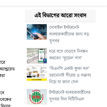
এই বিভাগের আরো সংবাদ
মোবাইল ইন্টারনেট
ব্যবহারকারীদের জন্য বড়
সুখবর
ঘরে বসে যেভাবে নিবন্ধন
করবেন ‘ফুয়েল পাস’
জারে
‘বিএনপি একটা কুফা দল’
ান্ড্রয়েড
চরমোনাই পীরের এ বক্তব্য
িয়া
নিয়ে যা জানা গেল
ইন্টারনেট ব্যবহারকারীদের
রবে
সুখবর দিল বিটিসিএল
কবেঞ্চের
 ফিচার