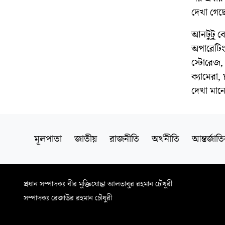
দেখা গেছ
আনটুটু বেঞ
অপারেটিং
স্টোরেজ,
ক্যামেরা,
দেখা মানে
মূলপাতা
জাতীয়
রাজনীতি
অর্থনীতি
আন্তর্জাত
প্রধান সম্পাদকঃ বীর মুক্তিযোদ্ধা আলতাবুর রহমান চৌধুরী
সম্পাদকঃ রেজাউর রহমান চৌধুরী