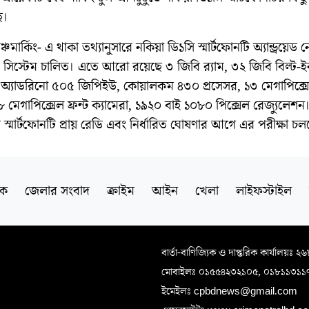
ে।
্চমার্কিং- এ থাকা তথ্যানুসারে নকিয়া ডি১সি স্মার্টফোনটি অ্যান্ড্রয়েড
 সিস্টেম চালিত। এতে আরো রয়েছে ৩ জিবি র‌্যাম, ৩২ জিবি বিল্ট-ই
 অ্যাডরিনো ৫০৫ জিপিইউ, কোয়ালকম ৪৩০ প্রসেসর, ১৩ মেগাপিক্সে
 ৮ মেগাপিক্সেল ফ্রন্ট ক্যামেরা, ১৯২০ বাই ১০৮০ পিক্সেল রেজ্যুলেশন। 
 স্মার্টফোনটি প্রায় রেডি এবং নির্ধারিত ঘোষণার আগে এর পরীক্ষা চল
িক
জেলার সংবাদ
ক্রাইম
আইন
খেলা
লাইফস্টাইল
বার্তা-বাণিজ্যিক ও দাপ্তরিক কার্যালয়ঃ ২
মোবাইলঃ ০১৫৫৪২৩২১০৫, ০১৮১১৩১১
ইমেইলঃ cpbdnews@gmail.com