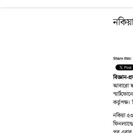
নকিয়া
Share this:
বিজ্ঞান-প্র
আবারো স্ব
স্মার্টফো
কর্তৃপক্ষ
নকিয়া ৫৩২
ফিনল্যান্ড
পর এবার আ