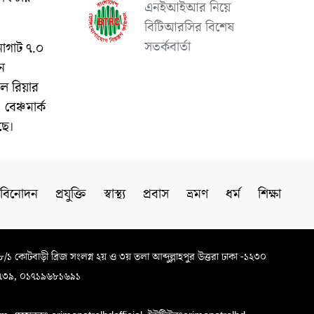
এনইআইআর নিয়ে
বিটিআরসির বিশেষ
সতর্কবার্তা
 নোগাট ৭.০
ন
ল রিয়ার
বেঞ্চমার্ক
ছে।
বিনোদন
প্রযুক্তি
স্বাস্থ্য
প্রবাস
ভ্রমণ
ধর্ম
শিক্ষা
৬৮/১ কোটবাড়ী ব্রিজ সংলগ্ন ২য় ও ৩য় তলা আব্দুল্লাহপুর উত্তরা ঢাকা -১২৩০
৭৩৯, ০১৭১৯৬৮১৬৯১