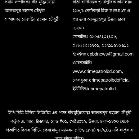
প্রধান সম্পাদকঃ বীর মুক্তিযোদ্ধা
বার্তা-বাণিজ্যিক ও দাপ্তরিক কার্যালয়ঃ
আলতাবুর রহমান চৌধুরী
২৬৮/১ কোটবাড়ী ব্রিজ সংলগ্ন ২য় ও
সম্পাদকঃ রেজাউর রহমান চৌধুরী
৩য় তলা আব্দুল্লাহপুর উত্তরা ঢাকা
-১২৩০
মোবাইলঃ ০১৫৫৪২৩২১০৫,
০১৮১১৩১১৭৩৯, ০১৭১৯৬৮১৬৯১
ইমেইলঃ cpbdnews@gmail.com
ওয়েবসাইটঃ
www.crimepatrolbd.com,
ফেসবুকঃ crimepatrolbdofficial,
ইউটিউবঃcrimepatrolbd
সিপি.বিডি মিডিয়া লিমিটেড এর পক্ষে বীরমুক্তিযোদ্ধা আলতাবুর রহমান চৌধুরী
কর্তৃক এ. আর. টাওয়ার, রোড #০১, সেক্টর#১২, উত্তরা, ঢাকা-১২৩০ থেকে
প্রকাশিত বিএস প্রিন্টিং প্রেস(মামুন ম্যানসন গ্রাউন্ড ফ্লোর) ৫২/২,টয়েনবি সার্কুলার
রোড হইতে মুদ্রিত।