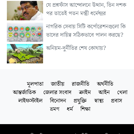
যে প্রশ্নফাঁস আন্দোলনে উত্থান, তিন দশক
পর তাতেই পতন মন্ত্রী ধর্মেন্দ্রর
নাগরিক সেবায় সিটি কর্পোরেশনগুলো কি
তাদের দায়িত্ব সঠিকভাবে পালন করছে?
অনিয়ম-দুর্নীতির শেষ কোথায়?
মূলপাতা
জাতীয়
রাজনীতি
অর্থনীতি
আন্তর্জাতিক
জেলার সংবাদ
ক্রাইম
আইন
খেলা
লাইফস্টাইল
বিনোদন
প্রযুক্তি
স্বাস্থ্য
প্রবাস
ভ্রমণ
ধর্ম
শিক্ষা