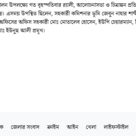
লন উপলক্ষ্যে গত বৃহস্পতিবার র‌্যালী, আলোচনাসভা ও চিত্রাঙ্কন প্র
হয়। এসময় উপস্থিত ছিলেন, সহকারী কমিশনার ভূমি জেবুন নাহার শাম্মী,
ন অফিসের অফিস সহকারী মোঃ মোতালেব হোসেন, ইউপি চেয়ারম্যান, 
োঃ ইউনুছ আলী প্রমূখ।
িক
জেলার সংবাদ
ক্রাইম
আইন
খেলা
লাইফস্টাইল