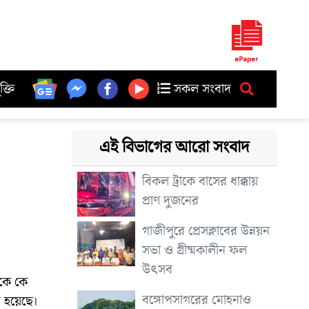
ুক্তি
সকল সংবাদ
এই বিভাগের আরো সংবাদ
বিকল ট্রাকে বাসের ধাক্কায়
প্রাণ দুজনের
গাজীপুরে প্রেসক্লাবের উন্নয়ন
সভা ও গ্রীষ্মকালীন ফল
উৎসব
 কে কে
বঙ্গোপসাগরের মোহনাও
ত হয়েছে।