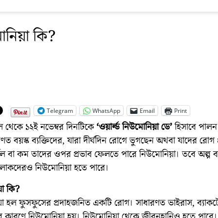
োনিয়া কি?
Telegram
WhatsApp
Email
Print
 থেকে ১২ই নভেম্বর দিনটিকে
‘ওয়ার্ল্ড নিউমোনিয়া ডে’
হিসাবে পালন
রণত বয়স্ক ব্যক্তিদের, যারা দীর্ঘদিন রোগে ভুগছেন অথবা যাদের রোগ 
র্বল বা কম তাদের ওপর প্রভাব ফেলতে পারে নিউমোনিয়া। তবে অল্প বয়
বান লোকদেরও নিউমোনিয়া হতে পারে।
া কি?
া হল ফুসফুসের প্রদাহজনিত একটি রোগ। সাধারণত ভাইরাস, ব্যাকট
 কারণে নিউমোনিয়া হয়। নিউমোনিয়া থেকে জীবনহানিও হতে পারে। 