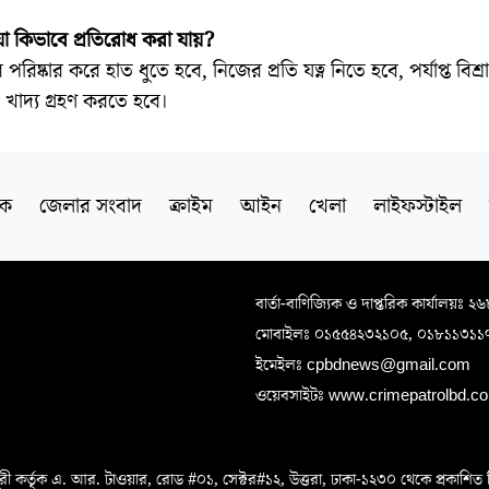
া কিভাবে প্রতিরোধ করা যায়?
রিষ্কার করে হাত ধুতে হবে, নিজের প্রতি যত্ন নিতে হবে, পর্যাপ্ত বিশ্
 খাদ্য গ্রহণ করতে হবে।
িক
জেলার সংবাদ
ক্রাইম
আইন
খেলা
লাইফস্টাইল
বার্তা-বাণিজ্যিক ও দাপ্তরিক কার্যালয়ঃ ২
মোবাইলঃ ০১৫৫৪২৩২১০৫, ০১৮১১৩১১
ইমেইলঃ cpbdnews@gmail.com
ওয়েবসাইটঃ www.crimepatrolbd.com
 কর্তৃক এ. আর. টাওয়ার, রোড #০১, সেক্টর#১২, উত্তরা, ঢাকা-১২৩০ থেকে প্রকাশিত বিএস 