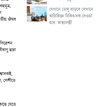
ুমূত্র,
যেখানে ডেঙ্গু বাড়বে সেখানে
গ
অতিরিক্ত চিকিৎসক দেওয়া
জাতীয় ঔষধ
হবে: স্বাস্থ্যমন্ত্রী
সপিরেশন
াণু দ্বারা
বাসকষ্ট,
থা, পেশীতে
 কাছে যেতে