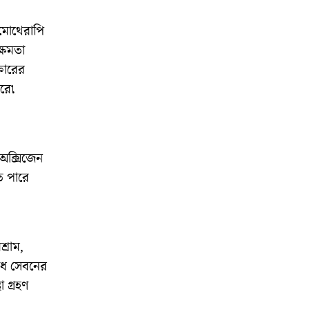
েমোথেরাপি
্ষমতা
তারের
রে৷
 অক্সিজেন
ে পারে
্রাম,
ঔষধ সেবনের
 গ্রহণ