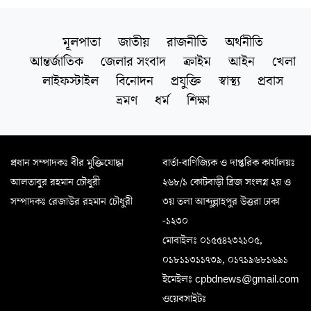
মূলপাতা
জাতীয়
রাজনীতি
অর্থনীতি
আন্তর্জাতিক
জেলার সংবাদ
ক্রাইম
আইন
খেলা
লাইফস্টাইল
বিনোদন
প্রযুক্তি
স্বাস্থ্য
প্রবাস
ভ্রমণ
ধর্ম
শিক্ষা
প্রধান সম্পাদকঃ বীর মুক্তিযোদ্ধা
বার্তা-বাণিজ্যিক ও দাপ্তরিক কার্যালয়ঃ
আলতাবুর রহমান চৌধুরী
২৬৮/১ কোটবাড়ী ব্রিজ সংলগ্ন ২য় ও
সম্পাদকঃ রেজাউর রহমান চৌধুরী
৩য় তলা আব্দুল্লাহপুর উত্তরা ঢাকা
-১২৩০
মোবাইলঃ ০১৫৫৪২৩২১০৫,
০১৮১১৩১১৭৩৯, ০১৭১৯৬৮১৬৯১
ইমেইলঃ cpbdnews@gmail.com
ওয়েবসাইটঃ