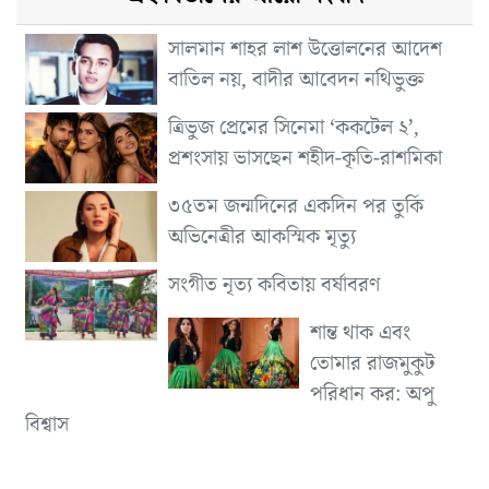
সালমান শাহর লাশ উত্তোলনের আদেশ
বাতিল নয়, বাদীর আবেদন নথিভুক্ত
ত্রিভুজ প্রেমের সিনেমা ‘ককটেল ২’,
প্রশংসায় ভাসছেন শহীদ-কৃতি-রাশমিকা
৩৫তম জন্মদিনের একদিন পর তুর্কি
অভিনেত্রীর আকস্মিক মৃত্যু
সংগীত নৃত্য কবিতায় বর্ষাবরণ
শান্ত থাক এবং
তোমার রাজমুকুট
পরিধান কর: অপু
বিশ্বাস