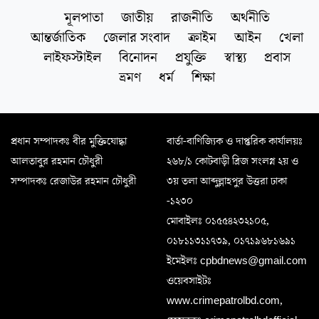
মূলপাতা
জাতীয়
রাজনীতি
অর্থনীতি
আন্তর্জাতিক
জেলার সংবাদ
ক্রাইম
আইন
খেলা
লাইফস্টাইল
বিনোদন
প্রযুক্তি
স্বাস্থ্য
প্রবাস
ভ্রমণ
ধর্ম
শিক্ষা
প্রধান সম্পাদকঃ বীর মুক্তিযোদ্ধা
বার্তা-বাণিজ্যিক ও দাপ্তরিক কার্যালয়ঃ
আলতাবুর রহমান চৌধুরী
২৬৮/১ কোটবাড়ী ব্রিজ সংলগ্ন ২য় ও
সম্পাদকঃ রেজাউর রহমান চৌধুরী
৩য় তলা আব্দুল্লাহপুর উত্তরা ঢাকা
-১২৩০
মোবাইলঃ ০১৫৫৪২৩২১০৫,
০১৮১১৩১১৭৩৯, ০১৭১৯৬৮১৬৯১
ইমেইলঃ cpbdnews@gmail.com
ওয়েবসাইটঃ
www.crimepatrolbd.com,