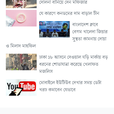
দোলনা বানিয়ে দেন মফিজার
যে কারণে কনডমের দাম বাড়াল চীন
বাংলাদেশ ক্লাবে
বেগম খালেদা জিয়ার
সুস্থতা কামনায় দোয়া
ও মিলাদ মাহফিল
ঢাকা ১৮ আসনে দেওয়াল ঘড়ি মার্কায় বড়
ধরনের শোভাযাত্রা করেছে খেলাফত
মজলিস
মোবাইলে ইউটিউব দেখার সময় ডেটা
খরচ কমাবেন যেভাবে