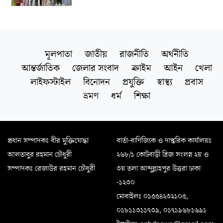
মূলপাতা
জাতীয়
রাজনীতি
অর্থনীতি
আন্তর্জাতিক
জেলার সংবাদ
ক্রাইম
আইন
খেলা
লাইফস্টাইল
বিনোদন
প্রযুক্তি
স্বাস্থ্য
প্রবাস
ভ্রমণ
ধর্ম
শিক্ষা
প্রধান সম্পাদকঃ বীর মুক্তিযোদ্ধা
বার্তা-বাণিজ্যিক ও দাপ্তরিক কার্যালয়ঃ
আলতাবুর রহমান চৌধুরী
২৬৮/১ কোটবাড়ী ব্রিজ সংলগ্ন ২য় ও
সম্পাদকঃ রেজাউর রহমান চৌধুরী
৩য় তলা আব্দুল্লাহপুর উত্তরা ঢাকা
-১২৩০
মোবাইলঃ ০১৫৫৪২৩২১০৫,
০১৮১১৩১১৭৩৯, ০১৭১৯৬৮১৬৯১