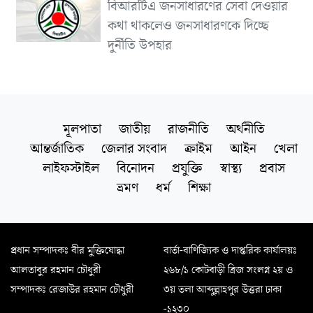
বিআরটিএ জনসাধারণের সেবা দেওয়ার
কথা থাকলেও জনসাধারণকে দিচ্ছে
দুর্নীতি উপহার
মূলপাতা
জাতীয়
রাজনীতি
অর্থনীতি
আন্তর্জাতিক
জেলার সংবাদ
ক্রাইম
আইন
খেলা
লাইফস্টাইল
বিনোদন
প্রযুক্তি
স্বাস্থ্য
প্রবাস
ভ্রমণ
ধর্ম
শিক্ষা
প্রধান সম্পাদকঃ বীর মুক্তিযোদ্ধা
বার্তা-বাণিজ্যিক ও দাপ্তরিক কার্যালয়ঃ
আলতাবুর রহমান চৌধুরী
২৬৮/১ কোটবাড়ী ব্রিজ সংলগ্ন ২য় ও
সম্পাদকঃ রেজাউর রহমান চৌধুরী
৩য় তলা আব্দুল্লাহপুর উত্তরা ঢাকা
-১২৩০