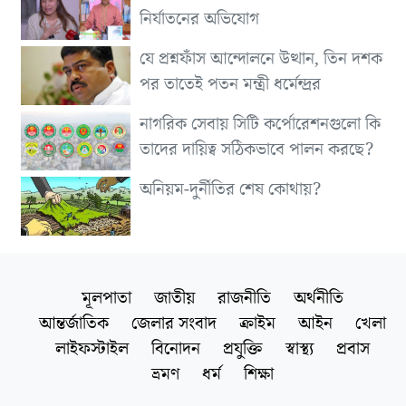
নির্যাতনের অভিযোগ
যে প্রশ্নফাঁস আন্দোলনে উত্থান, তিন দশক
পর তাতেই পতন মন্ত্রী ধর্মেন্দ্রর
নাগরিক সেবায় সিটি কর্পোরেশনগুলো কি
তাদের দায়িত্ব সঠিকভাবে পালন করছে?
অনিয়ম-দুর্নীতির শেষ কোথায়?
মূলপাতা
জাতীয়
রাজনীতি
অর্থনীতি
আন্তর্জাতিক
জেলার সংবাদ
ক্রাইম
আইন
খেলা
লাইফস্টাইল
বিনোদন
প্রযুক্তি
স্বাস্থ্য
প্রবাস
ভ্রমণ
ধর্ম
শিক্ষা