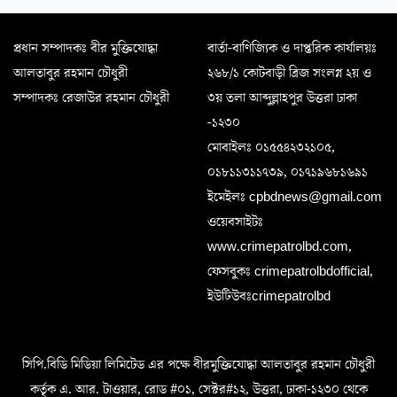
প্রধান সম্পাদকঃ বীর মুক্তিযোদ্ধা
বার্তা-বাণিজ্যিক ও দাপ্তরিক কার্যালয়ঃ
আলতাবুর রহমান চৌধুরী
২৬৮/১ কোটবাড়ী ব্রিজ সংলগ্ন ২য় ও
সম্পাদকঃ রেজাউর রহমান চৌধুরী
৩য় তলা আব্দুল্লাহপুর উত্তরা ঢাকা
-১২৩০
মোবাইলঃ ০১৫৫৪২৩২১০৫,
০১৮১১৩১১৭৩৯, ০১৭১৯৬৮১৬৯১
ইমেইলঃ cpbdnews@gmail.com
ওয়েবসাইটঃ
www.crimepatrolbd.com,
ফেসবুকঃ crimepatrolbdofficial,
ইউটিউবঃcrimepatrolbd
সিপি.বিডি মিডিয়া লিমিটেড এর পক্ষে বীরমুক্তিযোদ্ধা আলতাবুর রহমান চৌধুরী
কর্তৃক এ. আর. টাওয়ার, রোড #০১, সেক্টর#১২, উত্তরা, ঢাকা-১২৩০ থেকে