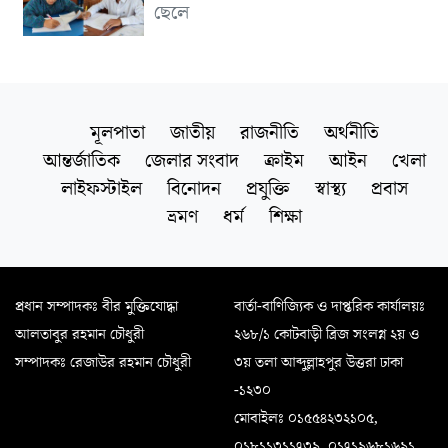
ছেলে
মূলপাতা
জাতীয়
রাজনীতি
অর্থনীতি
আন্তর্জাতিক
জেলার সংবাদ
ক্রাইম
আইন
খেলা
লাইফস্টাইল
বিনোদন
প্রযুক্তি
স্বাস্থ্য
প্রবাস
ভ্রমণ
ধর্ম
শিক্ষা
প্রধান সম্পাদকঃ বীর মুক্তিযোদ্ধা
বার্তা-বাণিজ্যিক ও দাপ্তরিক কার্যালয়ঃ
আলতাবুর রহমান চৌধুরী
২৬৮/১ কোটবাড়ী ব্রিজ সংলগ্ন ২য় ও
সম্পাদকঃ রেজাউর রহমান চৌধুরী
৩য় তলা আব্দুল্লাহপুর উত্তরা ঢাকা
-১২৩০
মোবাইলঃ ০১৫৫৪২৩২১০৫,
০১৮১১৩১১৭৩৯, ০১৭১৯৬৮১৬৯১