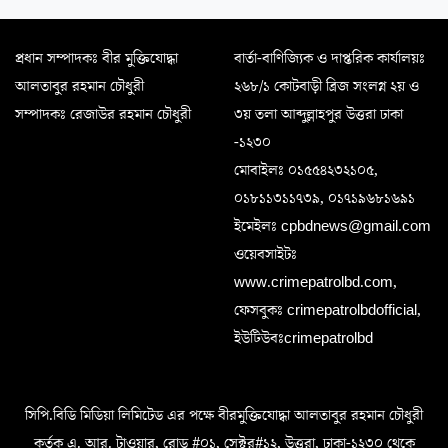
প্রধান সম্পাদকঃ বীর মুক্তিযোদ্ধা
বার্তা-বাণিজ্যিক ও দাপ্তরিক কার্যালয়ঃ
আলতাবুর রহমান চৌধুরী
২৬৮/১ কোটবাড়ী ব্রিজ সংলগ্ন ২য় ও
সম্পাদকঃ রেজাউর রহমান চৌধুরী
৩য় তলা আব্দুল্লাহপুর উত্তরা ঢাকা
-১২৩০
মোবাইলঃ ০১৫৫৪২৩২১০৫,
০১৮১১৩১১৭৩৯, ০১৭১৯৬৮১৬৯১
ইমেইলঃ cpbdnews@gmail.com
ওয়েবসাইটঃ
www.crimepatrolbd.com,
ফেসবুকঃ crimepatrolbdofficial,
ইউটিউবঃcrimepatrolbd
সিপি.বিডি মিডিয়া লিমিটেড এর পক্ষে বীরমুক্তিযোদ্ধা আলতাবুর রহমান চৌধুরী
কর্তৃক এ. আর. টাওয়ার, রোড #০১, সেক্টর#১২, উত্তরা, ঢাকা-১২৩০ থেকে