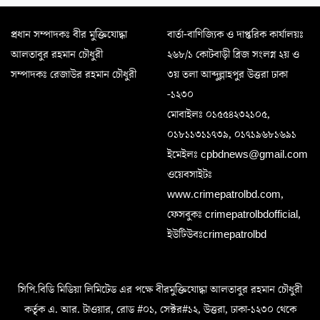
প্রধান সম্পাদকঃ বীর মুক্তিযোদ্ধা
বার্তা-বাণিজ্যিক ও দাপ্তরিক কার্যালয়ঃ
আলতাবুর রহমান চৌধুরী
২৬৮/১ কোটবাড়ী ব্রিজ সংলগ্ন ২য় ও
সম্পাদকঃ রেজাউর রহমান চৌধুরী
৩য় তলা আব্দুল্লাহপুর উত্তরা ঢাকা
-১২৩০
মোবাইলঃ ০১৫৫৪২৩২১০৫,
০১৮১১৩১১৭৩৯, ০১৭১৯৬৮১৬৯১
ইমেইলঃ cpbdnews@gmail.com
ওয়েবসাইটঃ
www.crimepatrolbd.com,
ফেসবুকঃ crimepatrolbdofficial,
ইউটিউবঃcrimepatrolbd
সিপি.বিডি মিডিয়া লিমিটেড এর পক্ষে বীরমুক্তিযোদ্ধা আলতাবুর রহমান চৌধুরী
কর্তৃক এ. আর. টাওয়ার, রোড #০১, সেক্টর#১২, উত্তরা, ঢাকা-১২৩০ থেকে