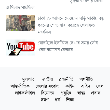
সুস্থতা কামনায় দোয়া
ও মিলাদ মাহফিল
ঢাকা ১৮ আসনে দেওয়াল ঘড়ি মার্কায় বড়
ধরনের শোভাযাত্রা করেছে খেলাফত
মজলিস
মোবাইলে ইউটিউব দেখার সময় ডেটা
খরচ কমাবেন যেভাবে
মূলপাতা
জাতীয়
রাজনীতি
অর্থনীতি
আন্তর্জাতিক
জেলার সংবাদ
ক্রাইম
আইন
খেলা
লাইফস্টাইল
বিনোদন
প্রযুক্তি
স্বাস্থ্য
প্রবাস
ভ্রমণ
ধর্ম
শিক্ষা