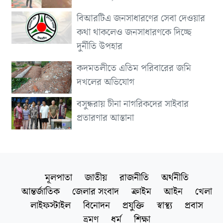
বিআরটিএ জনসাধারণের সেবা দেওয়ার
কথা থাকলেও জনসাধারণকে দিচ্ছে
দুর্নীতি উপহার
কদমতলীতে এতিম পরিবারের জমি
দখলের অভিযোগ
বসুন্ধরায় চীনা নাগরিকদের সাইবার
প্রতারণার আস্তানা
মূলপাতা
জাতীয়
রাজনীতি
অর্থনীতি
আন্তর্জাতিক
জেলার সংবাদ
ক্রাইম
আইন
খেলা
লাইফস্টাইল
বিনোদন
প্রযুক্তি
স্বাস্থ্য
প্রবাস
ভ্রমণ
ধর্ম
শিক্ষা