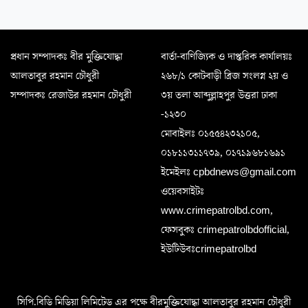
প্রধান সম্পাদকঃ বীর মুক্তিযোদ্ধা
বার্তা-বাণিজ্যিক ও দাপ্তরিক কার্যালয়ঃ
আলতাবুর রহমান চৌধুরী
২৬৮/১ কোটবাড়ী ব্রিজ সংলগ্ন ২য় ও
সম্পাদকঃ রেজাউর রহমান চৌধুরী
৩য় তলা আব্দুল্লাহপুর উত্তরা ঢাকা
-১২৩০
মোবাইলঃ ০১৫৫৪২৩২১০৫,
০১৮১১৩১১৭৩৯, ০১৭১৯৬৮১৬৯১
ইমেইলঃ cpbdnews@gmail.com
ওয়েবসাইটঃ
www.crimepatrolbd.com,
ফেসবুকঃ crimepatrolbdofficial,
ইউটিউবঃcrimepatrolbd
সিপি.বিডি মিডিয়া লিমিটেড এর পক্ষে বীরমুক্তিযোদ্ধা আলতাবুর রহমান চৌধুরী