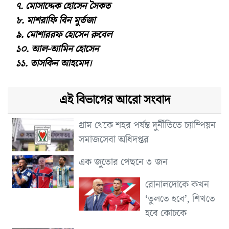
৭. মোসাদ্দেক হোসেন সৈকত
৮. মাশরাফি বিন মুর্তজা
৯. মোশাররফ হোসেন রুবেল
১০. আল-আমিন হোসেন
১১. তাসকিন আহমেদ।
এই বিভাগের আরো সংবাদ
গ্রাম থেকে শহর পর্যন্ত দুর্নীতিতে চ্যাম্পিয়ন
সমাজসেবা অধিদপ্তর
এক জুতোর পেছনে ৩ জন
রোনালদোকে কখন
‘তুলতে হবে’, শিখতে
হবে কোচকে