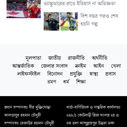
ভ্যাঙ্কুভারের রাতে ইতিহাস না অভিজ্ঞতা
বিশ বছর পরও শেষ
হয়নি গল্প
মূলপাতা
জাতীয়
রাজনীতি
অর্থনীতি
আন্তর্জাতিক
জেলার সংবাদ
ক্রাইম
আইন
খেলা
লাইফস্টাইল
বিনোদন
প্রযুক্তি
স্বাস্থ্য
প্রবাস
ভ্রমণ
ধর্ম
শিক্ষা
প্রধান সম্পাদকঃ বীর মুক্তিযোদ্ধা
বার্তা-বাণিজ্যিক ও দাপ্তরিক কার্যালয়ঃ
আলতাবুর রহমান চৌধুরী
২৬৮/১ কোটবাড়ী ব্রিজ সংলগ্ন ২য় ও
সম্পাদকঃ রেজাউর রহমান চৌধুরী
৩য় তলা আব্দুল্লাহপুর উত্তরা ঢাকা