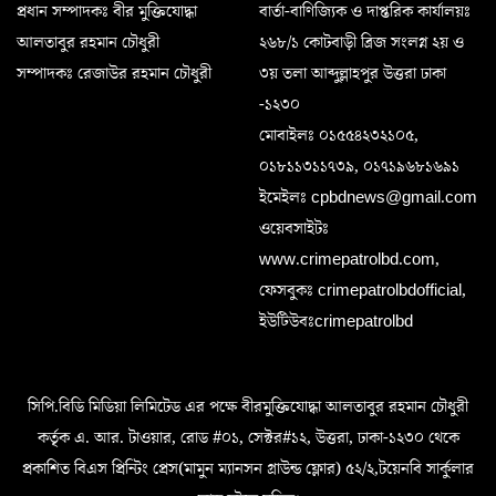
প্রধান সম্পাদকঃ বীর মুক্তিযোদ্ধা
বার্তা-বাণিজ্যিক ও দাপ্তরিক কার্যালয়ঃ
আলতাবুর রহমান চৌধুরী
২৬৮/১ কোটবাড়ী ব্রিজ সংলগ্ন ২য় ও
সম্পাদকঃ রেজাউর রহমান চৌধুরী
৩য় তলা আব্দুল্লাহপুর উত্তরা ঢাকা
-১২৩০
মোবাইলঃ ০১৫৫৪২৩২১০৫,
০১৮১১৩১১৭৩৯, ০১৭১৯৬৮১৬৯১
ইমেইলঃ cpbdnews@gmail.com
ওয়েবসাইটঃ
www.crimepatrolbd.com,
ফেসবুকঃ crimepatrolbdofficial,
ইউটিউবঃcrimepatrolbd
সিপি.বিডি মিডিয়া লিমিটেড এর পক্ষে বীরমুক্তিযোদ্ধা আলতাবুর রহমান চৌধুরী
কর্তৃক এ. আর. টাওয়ার, রোড #০১, সেক্টর#১২, উত্তরা, ঢাকা-১২৩০ থেকে
প্রকাশিত বিএস প্রিন্টিং প্রেস(মামুন ম্যানসন গ্রাউন্ড ফ্লোর) ৫২/২,টয়েনবি সার্কুলার