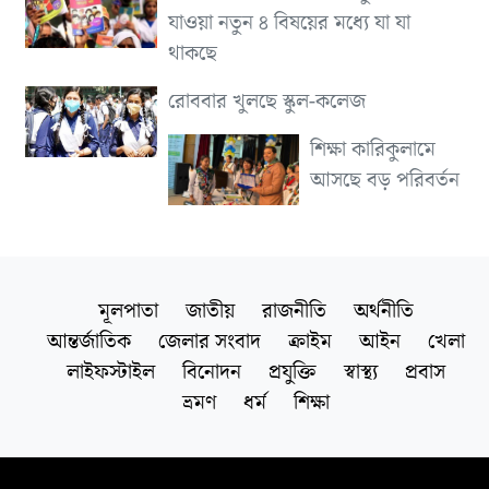
যাওয়া নতুন ৪ বিষয়ের মধ্যে যা যা
থাকছে
রোববার খুলছে স্কুল-কলেজ
শিক্ষা কারিকুলামে
আসছে বড় পরিবর্তন
মূলপাতা
জাতীয়
রাজনীতি
অর্থনীতি
আন্তর্জাতিক
জেলার সংবাদ
ক্রাইম
আইন
খেলা
লাইফস্টাইল
বিনোদন
প্রযুক্তি
স্বাস্থ্য
প্রবাস
ভ্রমণ
ধর্ম
শিক্ষা