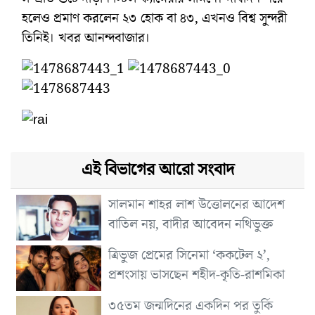
হলেও প্রমাণ করলেন ২৩ হোক বা ৪৩, এখনও বিশ্ব সুন্দরী
তিনিই। খবর আনন্দবাজার।
এই বিভাগের আরো সংবাদ
সালমান শাহর লাশ উত্তোলনের আদেশ
বাতিল নয়, বাদীর আবেদন নথিভুক্ত
ত্রিভুজ প্রেমের সিনেমা ‘ককটেল ২’,
প্রশংসায় ভাসছেন শহীদ-কৃতি-রাশমিকা
৩৫তম জন্মদিনের একদিন পর তুর্কি