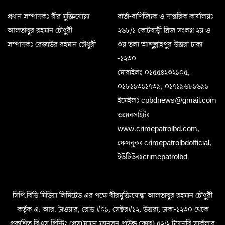
প্রধান সম্পাদকঃ বীর মুক্তিযোদ্ধা
বার্তা-বাণিজ্যিক ও দাপ্তরিক কার্যালয়ঃ
আলতাবুর রহমান চৌধুরী
২৬৮/১ কোটবাড়ী ব্রিজ সংলগ্ন ২য় ও
সম্পাদকঃ রেজাউর রহমান চৌধুরী
৩য় তলা আব্দুল্লাহপুর উত্তরা ঢাকা
-১২৩০
মোবাইলঃ ০১৫৫৪২৩২১০৫,
০১৮১১৩১১৭৩৯, ০১৭১৯৬৮১৬৯১
ইমেইলঃ cpbdnews@gmail.com
ওয়েবসাইটঃ
www.crimepatrolbd.com,
ফেসবুকঃ crimepatrolbdofficial,
ইউটিউবঃcrimepatrolbd
সিপি.বিডি মিডিয়া লিমিটেড এর পক্ষে বীরমুক্তিযোদ্ধা আলতাবুর রহমান চৌধুরী
কর্তৃক এ. আর. টাওয়ার, রোড #০১, সেক্টর#১২, উত্তরা, ঢাকা-১২৩০ থেকে
প্রকাশিত বিএস প্রিন্টিং প্রেস(মামুন ম্যানসন গ্রাউন্ড ফ্লোর) ৫২/২,টয়েনবি সার্কুলার