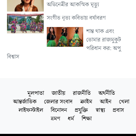
অভিনেত্রীর আকস্মিক মৃত্যু
সংগীত নৃত্য কবিতায় বর্ষাবরণ
শান্ত থাক এবং
তোমার রাজমুকুট
পরিধান কর: অপু
বিশ্বাস
মূলপাতা
জাতীয়
রাজনীতি
অর্থনীতি
আন্তর্জাতিক
জেলার সংবাদ
ক্রাইম
আইন
খেলা
লাইফস্টাইল
বিনোদন
প্রযুক্তি
স্বাস্থ্য
প্রবাস
ভ্রমণ
ধর্ম
শিক্ষা