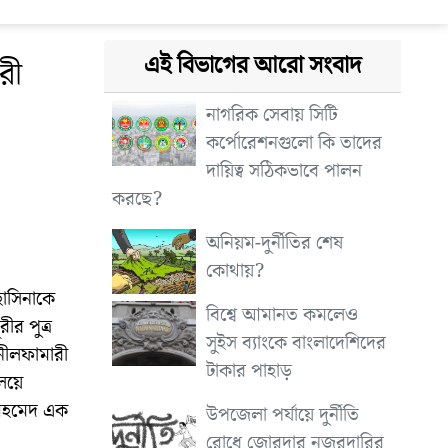
এই বিভাগের আরো সংবাদ
রী
নাগরিক সেবায় সিটি
কর্পোরেশনগুলো কি তাদের
দায়িত্ব সঠিকভাবে পালন
করছে?
অনিয়ম-দুর্নীতির শেষ
কোথায়?
 হাসিনাকে
বিশ্বে আমানত কমলেও
ীর পুত্র
সুইস ব্যাংকে বাংলাদেশিদের
 নীলফামারী
টাকার পাহাড়
লয়ে
আহমেদ এক
উপজেলা পর্যায়ে দুর্নীতি
রোধে জোরদার নজরদারির