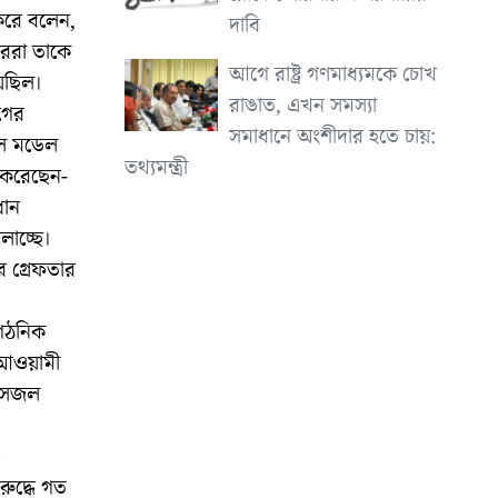
রে বলেন,
দাবি
োষররা তাকে
আগে রাষ্ট্র গণমাধ্যমকে চোখ
য়েছিল।
রাঙাত, এখন সমস্যা
ীগের
সমাধানে অংশীদার হতে চায়:
োল মডেল
তথ্যমন্ত্রী
 করেছেন-
ধান
লাচ্ছে।
ে গ্রেফতার
ংগঠনিক
 আওয়ামী
ি সজল
ও
িরুদ্ধে গত