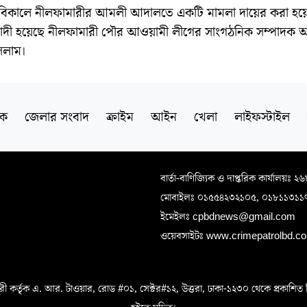
 বিকালে নীলফামারীর আমলী আদালতে একটি মামলা দায়ের করা হয়
াদী হয়েছে নীলফামারী পৌর আওয়ামী লীগের সাংগঠনিক সম্পাদক অধ্
সলাম।
িক
জেলার সংবাদ
ক্রাইম
আইন
খেলা
লাইফস্টাইল
বার্তা-বাণিজ্যিক ও দাপ্তরিক কার্যালয়ঃ ২
মোবাইলঃ ০১৫৫৪২৩২১০৫, ০১৮১১৩১১
ইমেইলঃ cpbdnews@gmail.com
ওয়েবসাইটঃ www.crimepatrolbd.com
 কর্তৃক এ. আর. টাওয়ার, রোড #০১, সেক্টর#১২, উত্তরা, ঢাকা-১২৩০ থেকে প্রকাশিত বিএস 