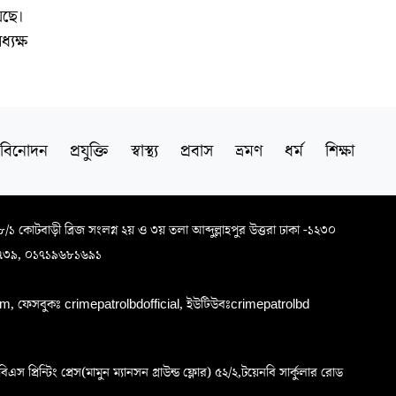
েছে।
যক্ষ
বিনোদন
প্রযুক্তি
স্বাস্থ্য
প্রবাস
ভ্রমণ
ধর্ম
শিক্ষা
৬৮/১ কোটবাড়ী ব্রিজ সংলগ্ন ২য় ও ৩য় তলা আব্দুল্লাহপুর উত্তরা ঢাকা -১২৩০
৭৩৯, ০১৭১৯৬৮১৬৯১
, ফেসবুকঃ crimepatrolbdofficial, ইউটিউবঃcrimepatrolbd
প্রিন্টিং প্রেস(মামুন ম্যানসন গ্রাউন্ড ফ্লোর) ৫২/২,টয়েনবি সার্কুলার রোড