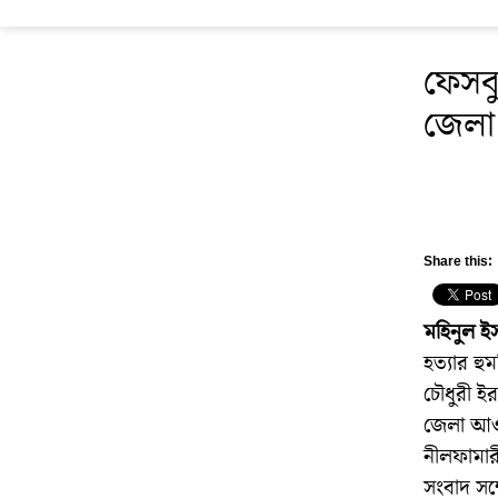
ফেসবু
জেলা
Share this:
মহিনুল ই
হত্যার হু
চৌধুরী ইর
জেলা আওয়
নীলফামা
সংবাদ সম্