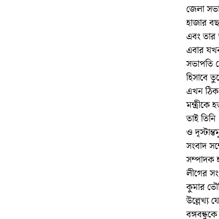
জেলা সভ
হাজার বছর
এবং তার স
এবার যখন 
সভাপতি শ
হিসাবে ত
এখন ঠিক স
মন্ত্রীকে
তাই তিনি 
ও দৃস্টান্
সংবাদ সম
সম্পাদক 
লীগের সং
কুমার ভৌ
উল্লেখ্য য
বঙ্গবন্ধুক