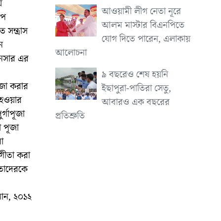
ে
আওয়ামী লীগ নেতা নূরে
্ডপ
আলম মাস্টার বিএনপিতে
 সন্ত্রাস
যোগ দিতে পারেন, এলাকায়
ন
আলোচনা
ানসার এর
৯ বছরেও শেষ হয়নি
ূজা করার
ইছাপুরা-পাতিরা সেতু,
 হওয়ার
আবারও এক বছরের
র্গাপূজা
প্রতিশ্রুতি
 পূজা
া
গীতা করা
তাদেরকে
ান, ২০১২