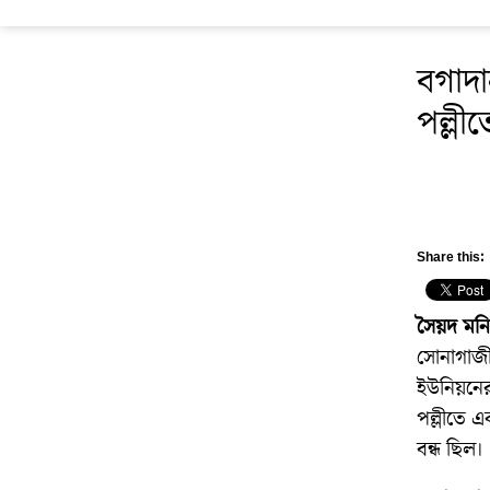
বগাদ
পল্লীত
Share this:
সৈয়দ মন
সোনাগাজী
ইউনিয়নের 
পল্লীতে এ
বন্ধ ছিল।