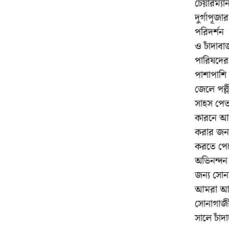
চেয়ারম্যা
দুর্গাপূজ
পরিদর্শন 
ও চাঁদাবা
পারিষদের
পাশাপাশি 
জেলে পল্
সাহস পেত
কারনে আমর
করার জন্
করতে পের
অভিনন্দন
জন্য সোন
আমরা আন্
সোনাগাজী
সালে চাঁদ