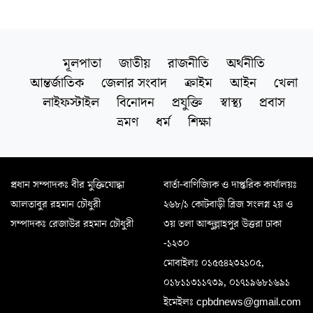
মূলপাতা
জাতীয়
রাজনীতি
অর্থনীতি
আন্তর্জাতিক
জেলার সংবাদ
ক্রাইম
আইন
খেলা
লাইফস্টাইল
বিনোদন
প্রযুক্তি
স্বাস্থ্য
প্রবাস
ভ্রমণ
ধর্ম
শিক্ষা
প্রধান সম্পাদকঃ বীর মুক্তিযোদ্ধা
বার্তা-বাণিজ্যিক ও দাপ্তরিক কার্যালয়ঃ
আলতাবুর রহমান চৌধুরী
২৬৮/১ কোটবাড়ী ব্রিজ সংলগ্ন ২য় ও
সম্পাদকঃ রেজাউর রহমান চৌধুরী
৩য় তলা আব্দুল্লাহপুর উত্তরা ঢাকা
-১২৩০
মোবাইলঃ ০১৫৫৪২৩২১০৫,
০১৮১১৩১১৭৩৯, ০১৭১৯৬৮১৬৯১
ইমেইলঃ cpbdnews@gmail.com