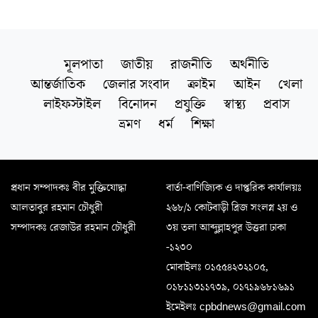
মূলপাতা
জাতীয়
রাজনীতি
অর্থনীতি
আন্তর্জাতিক
জেলার সংবাদ
ক্রাইম
আইন
খেলা
লাইফস্টাইল
বিনোদন
প্রযুক্তি
স্বাস্থ্য
প্রবাস
ভ্রমণ
ধর্ম
শিক্ষা
প্রধান সম্পাদকঃ বীর মুক্তিযোদ্ধা
বার্তা-বাণিজ্যিক ও দাপ্তরিক কার্যালয়ঃ
আলতাবুর রহমান চৌধুরী
২৬৮/১ কোটবাড়ী ব্রিজ সংলগ্ন ২য় ও
সম্পাদকঃ রেজাউর রহমান চৌধুরী
৩য় তলা আব্দুল্লাহপুর উত্তরা ঢাকা
-১২৩০
মোবাইলঃ ০১৫৫৪২৩২১০৫,
০১৮১১৩১১৭৩৯, ০১৭১৯৬৮১৬৯১
ইমেইলঃ cpbdnews@gmail.com