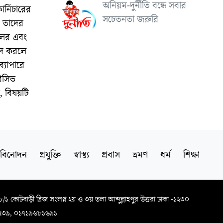
অনিয়ম-দুর্নীতি বন্ধে সবার
র্নিচারের
সচেতনতা জরুরি
দ তাদের
িলর এবং
েদ করলে
্যাপারে
িসিভ
, বিষয়টি
বিনোদন
প্রযুক্তি
স্বাস্থ্য
প্রবাস
ভ্রমণ
ধর্ম
শিক্ষা
৬৮/১ কোটবাড়ী ব্রিজ সংলগ্ন ২য় ও ৩য় তলা আব্দুল্লাহপুর উত্তরা ঢাকা -১২৩০
৭৩৯, ০১৭১৯৬৮১৬৯১