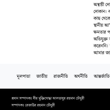
অস্থায়ী দ
দোকান। ব
কাছ থেকে
স্থানীয় 
ক্ষমতার 
অভিযুক্ত
করেননি। 
আমার জানা
মূলপাতা
জাতীয়
রাজনীতি
অর্থনীতি
আন্তর্জাত
প্রধান সম্পাদকঃ বীর মুক্তিযোদ্ধা আলতাবুর রহমান চৌধুরী
সম্পাদকঃ রেজাউর রহমান চৌধুরী