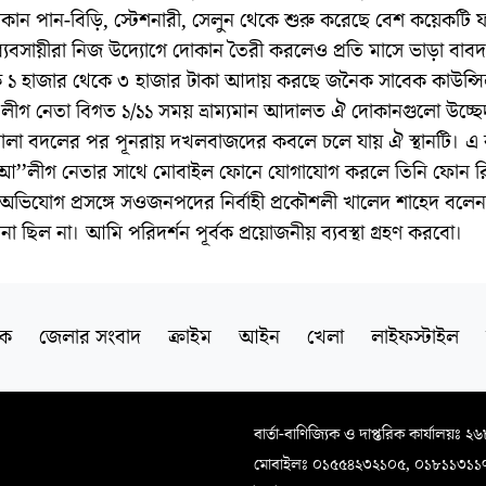
োকান পান-বিড়ি, স্টেশনারী, সেলুন থেকে শুরু করেছে বেশ কয়েকটি ফা
্যবসায়ীরা নিজ উদ্যোগে দোকান তৈরী করলেও প্রতি মাসে ভাড়া বাব
 ১ হাজার থেকে ৩ হাজার টাকা আদায় করছে জনৈক সাবেক কাউন্স
আ’লীগ নেতা বিগত ১/১১ সময় ভ্রাম্যমান আদালত ঐ দোকানগুলো উচ্ছ
পালা বদলের পর পূনরায় দখলবাজদের কবলে চলে যায় ঐ স্থানটি। এ ব
 আ’’লীগ নেতার সাথে মোবাইল ফোনে যোগাযোগ করলে তিনি ফোন র
অভিযোগ প্রসঙ্গে সওজনপদের নির্বাহী প্রকৌশলী খালেদ শাহেদ বলেন
 ছিল না। আমি পরিদর্শন পূর্বক প্রয়োজনীয় ব্যবস্থা গ্রহণ করবো।
িক
জেলার সংবাদ
ক্রাইম
আইন
খেলা
লাইফস্টাইল
বার্তা-বাণিজ্যিক ও দাপ্তরিক কার্যালয়ঃ ২
মোবাইলঃ ০১৫৫৪২৩২১০৫, ০১৮১১৩১১