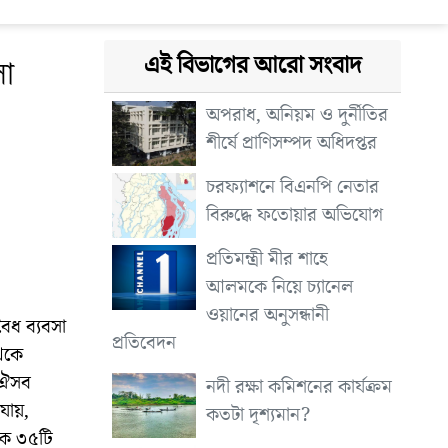
এই বিভাগের আরো সংবাদ
া
অপরাধ, অনিয়ম ও দুর্নীতির
শীর্ষে প্রাণিসম্পদ অধিদপ্তর
চরফ্যাশনে বিএনপি নেতার
বিরুদ্ধে ফতোয়ার অভিযোগ
প্রতিমন্ত্রী মীর শাহে
আলমকে নিয়ে চ্যানেল
ওয়ানের অনুসন্ধানী
ৈধ ব্যবসা
প্রতিবেদন
থেকে
 ঐসব
নদী রক্ষা কমিশনের কার্যক্রম
যায়,
কতটা দৃশ্যমান?
েকে ৩৫টি