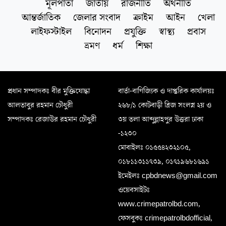
মূলপাতা
জাতীয়
রাজনীতি
অর্থনীতি
আন্তর্জাতিক
জেলার সংবাদ
ক্রাইম
আইন
খেলা
লাইফস্টাইল
বিনোদন
প্রযুক্তি
স্বাস্থ্য
প্রবাস
ভ্রমণ
ধর্ম
শিক্ষা
প্রধান সম্পাদকঃ বীর মুক্তিযোদ্ধা
বার্তা-বাণিজ্যিক ও দাপ্তরিক কার্যালয়ঃ
আলতাবুর রহমান চৌধুরী
২৬৮/১ কোটবাড়ী ব্রিজ সংলগ্ন ২য় ও
সম্পাদকঃ রেজাউর রহমান চৌধুরী
৩য় তলা আব্দুল্লাহপুর উত্তরা ঢাকা
-১২৩০
মোবাইলঃ ০১৫৫৪২৩২১০৫,
০১৮১১৩১১৭৩৯, ০১৭১৯৬৮১৬৯১
ইমেইলঃ cpbdnews@gmail.com
ওয়েবসাইটঃ
www.crimepatrolbd.com,
ফেসবুকঃ crimepatrolbdofficial,