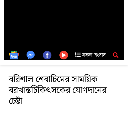
সকল সংবাদ
বরিশাল শেবাচিমের সাময়িক
বরখাস্তচিকিৎসকের যোগদানের
চেষ্টা