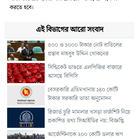
করতে হবে।
এই বিভাগের আরো সংবাদ
৫০০ ও ১০০০ টাকার নোট বাতিলের
প্রস্তাব মাহবুব উদ্দিন খোকনের
সিন্ডিকেট ভাঙতে এলপিজির বাজারে
আসছে বিপিসি
বেসরকারি এতিমখানায় ১৪০ কোটি
টাকার সরকারি ভাতা অনুমোদন
রিজার্ভ চুরি মামলার খসড়া চার্জশিট নিয়ে
প্রকাশিত তথ্য সিআইডির নয়: বিজ্ঞপ্তি
আর্জেন্টিনাকে ২০০ কোটি ডলার ঋণ