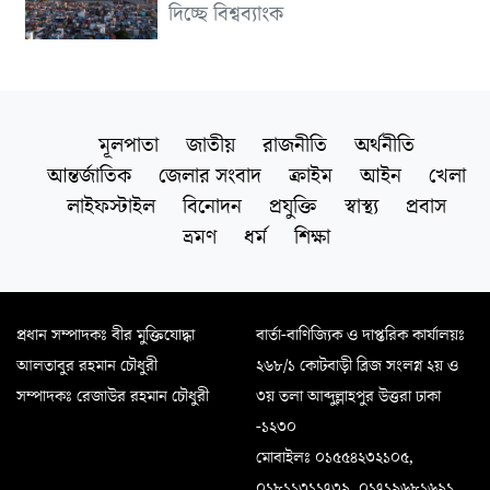
দিচ্ছে বিশ্বব্যাংক
মূলপাতা
জাতীয়
রাজনীতি
অর্থনীতি
আন্তর্জাতিক
জেলার সংবাদ
ক্রাইম
আইন
খেলা
লাইফস্টাইল
বিনোদন
প্রযুক্তি
স্বাস্থ্য
প্রবাস
ভ্রমণ
ধর্ম
শিক্ষা
প্রধান সম্পাদকঃ বীর মুক্তিযোদ্ধা
বার্তা-বাণিজ্যিক ও দাপ্তরিক কার্যালয়ঃ
আলতাবুর রহমান চৌধুরী
২৬৮/১ কোটবাড়ী ব্রিজ সংলগ্ন ২য় ও
সম্পাদকঃ রেজাউর রহমান চৌধুরী
৩য় তলা আব্দুল্লাহপুর উত্তরা ঢাকা
-১২৩০
মোবাইলঃ ০১৫৫৪২৩২১০৫,
০১৮১১৩১১৭৩৯, ০১৭১৯৬৮১৬৯১