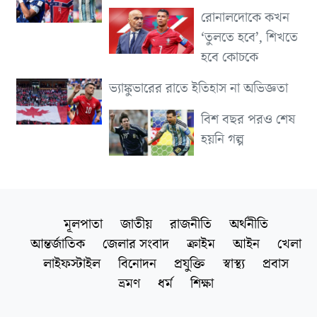
রোনালদোকে কখন
‘তুলতে হবে’, শিখতে
হবে কোচকে
ভ্যাঙ্কুভারের রাতে ইতিহাস না অভিজ্ঞতা
বিশ বছর পরও শেষ
হয়নি গল্প
মূলপাতা
জাতীয়
রাজনীতি
অর্থনীতি
আন্তর্জাতিক
জেলার সংবাদ
ক্রাইম
আইন
খেলা
লাইফস্টাইল
বিনোদন
প্রযুক্তি
স্বাস্থ্য
প্রবাস
ভ্রমণ
ধর্ম
শিক্ষা