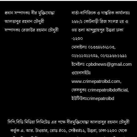
প্রধান সম্পাদকঃ বীর মুক্তিযোদ্ধা
বার্তা-বাণিজ্যিক ও দাপ্তরিক কার্যালয়ঃ
আলতাবুর রহমান চৌধুরী
২৬৮/১ কোটবাড়ী ব্রিজ সংলগ্ন ২য় ও
সম্পাদকঃ রেজাউর রহমান চৌধুরী
৩য় তলা আব্দুল্লাহপুর উত্তরা ঢাকা
-১২৩০
মোবাইলঃ ০১৫৫৪২৩২১০৫,
০১৮১১৩১১৭৩৯, ০১৭১৯৬৮১৬৯১
ইমেইলঃ cpbdnews@gmail.com
ওয়েবসাইটঃ
www.crimepatrolbd.com,
ফেসবুকঃ crimepatrolbdofficial,
ইউটিউবঃcrimepatrolbd
সিপি.বিডি মিডিয়া লিমিটেড এর পক্ষে বীরমুক্তিযোদ্ধা আলতাবুর রহমান চৌধুরী
কর্তৃক এ. আর. টাওয়ার, রোড #০১, সেক্টর#১২, উত্তরা, ঢাকা-১২৩০ থেকে