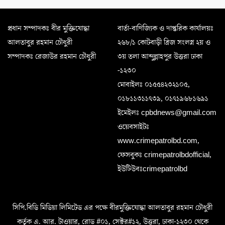
প্রধান সম্পাদকঃ বীর মুক্তিযোদ্ধা
বার্তা-বাণিজ্যিক ও দাপ্তরিক কার্যালয়ঃ
আলতাবুর রহমান চৌধুরী
২৬৮/১ কোটবাড়ী ব্রিজ সংলগ্ন ২য় ও
সম্পাদকঃ রেজাউর রহমান চৌধুরী
৩য় তলা আব্দুল্লাহপুর উত্তরা ঢাকা
-১২৩০
মোবাইলঃ ০১৫৫৪২৩২১০৫,
০১৮১১৩১১৭৩৯, ০১৭১৯৬৮১৬৯১
ইমেইলঃ cpbdnews@gmail.com
ওয়েবসাইটঃ
www.crimepatrolbd.com,
ফেসবুকঃ crimepatrolbdofficial,
ইউটিউবঃcrimepatrolbd
সিপি.বিডি মিডিয়া লিমিটেড এর পক্ষে বীরমুক্তিযোদ্ধা আলতাবুর রহমান চৌধুরী
কর্তৃক এ. আর. টাওয়ার, রোড #০১, সেক্টর#১২, উত্তরা, ঢাকা-১২৩০ থেকে