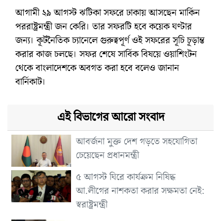
আগামী ২৯ আগস্ট ঝটিকা সফরে ঢাকায় আসছেন মার্কিন
পররাষ্ট্রমন্ত্রী জন কেরি। তার সফরটি হবে কয়েক ঘণ্টার
জন্য। কূটনৈতিক চ্যানেলে গুরুত্বপূর্ণ ওই সফরের সূচি চূড়ান্ত
করার কাজ চলছে। সফর শেষে সার্বিক বিষয়ে ওয়াশিংটন
থেকে বাংলাদেশকে অবগত করা হবে বলেও জানান
বার্নিকাট।
এই বিভাগের আরো সংবাদ
আবর্জনা মুক্ত দেশ গড়তে সহযোগিতা
চেয়েছেন প্রধানমন্ত্রী
৫ আগস্ট ঘিরে কার্যক্রম নিষিদ্ধ
আ.লীগের নাশকতা করার সক্ষমতা নেই:
স্বরাষ্ট্রমন্ত্রী