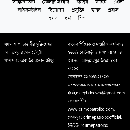
আন্তর্জাতিক
জেলার সংবাদ
ক্রাইম
আইন
খেলা
লাইফস্টাইল
বিনোদন
প্রযুক্তি
স্বাস্থ্য
প্রবাস
ভ্রমণ
ধর্ম
শিক্ষা
প্রধান সম্পাদকঃ বীর মুক্তিযোদ্ধা
বার্তা-বাণিজ্যিক ও দাপ্তরিক কার্যালয়ঃ
আলতাবুর রহমান চৌধুরী
২৬৮/১ কোটবাড়ী ব্রিজ সংলগ্ন ২য় ও
সম্পাদকঃ রেজাউর রহমান চৌধুরী
৩য় তলা আব্দুল্লাহপুর উত্তরা ঢাকা
-১২৩০
মোবাইলঃ ০১৫৫৪২৩২১০৫,
০১৮১১৩১১৭৩৯, ০১৭১৯৬৮১৬৯১
ইমেইলঃ cpbdnews@gmail.com
ওয়েবসাইটঃ
www.crimepatrolbd.com,
ফেসবুকঃ crimepatrolbdofficial,
ইউটিউবঃcrimepatrolbd