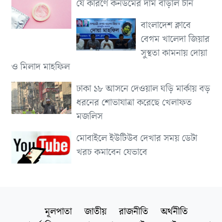
যে কারণে কনডমের দাম বাড়াল চীন
বাংলাদেশ ক্লাবে
বেগম খালেদা জিয়ার
সুস্থতা কামনায় দোয়া
ও মিলাদ মাহফিল
ঢাকা ১৮ আসনে দেওয়াল ঘড়ি মার্কায় বড়
ধরনের শোভাযাত্রা করেছে খেলাফত
মজলিস
মোবাইলে ইউটিউব দেখার সময় ডেটা
খরচ কমাবেন যেভাবে
মূলপাতা
জাতীয়
রাজনীতি
অর্থনীতি