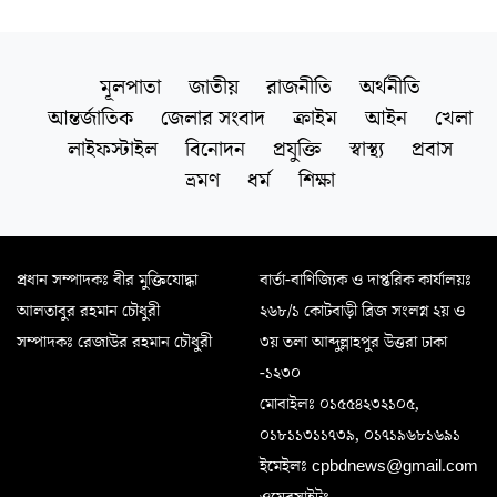
মূলপাতা
জাতীয়
রাজনীতি
অর্থনীতি
আন্তর্জাতিক
জেলার সংবাদ
ক্রাইম
আইন
খেলা
লাইফস্টাইল
বিনোদন
প্রযুক্তি
স্বাস্থ্য
প্রবাস
ভ্রমণ
ধর্ম
শিক্ষা
প্রধান সম্পাদকঃ বীর মুক্তিযোদ্ধা
বার্তা-বাণিজ্যিক ও দাপ্তরিক কার্যালয়ঃ
আলতাবুর রহমান চৌধুরী
২৬৮/১ কোটবাড়ী ব্রিজ সংলগ্ন ২য় ও
সম্পাদকঃ রেজাউর রহমান চৌধুরী
৩য় তলা আব্দুল্লাহপুর উত্তরা ঢাকা
-১২৩০
মোবাইলঃ ০১৫৫৪২৩২১০৫,
০১৮১১৩১১৭৩৯, ০১৭১৯৬৮১৬৯১
ইমেইলঃ cpbdnews@gmail.com
ওয়েবসাইটঃ