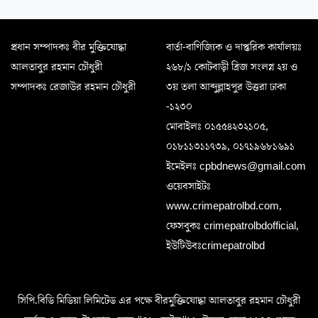
প্রধান সম্পাদকঃ বীর মুক্তিযোদ্ধা
বার্তা-বাণিজ্যিক ও দাপ্তরিক কার্যালয়ঃ
আলতাবুর রহমান চৌধুরী
২৬৮/১ কোটবাড়ী ব্রিজ সংলগ্ন ২য় ও
সম্পাদকঃ রেজাউর রহমান চৌধুরী
৩য় তলা আব্দুল্লাহপুর উত্তরা ঢাকা
-১২৩০
মোবাইলঃ ০১৫৫৪২৩২১০৫,
০১৮১১৩১১৭৩৯, ০১৭১৯৬৮১৬৯১
ইমেইলঃ cpbdnews@gmail.com
ওয়েবসাইটঃ
www.crimepatrolbd.com,
ফেসবুকঃ crimepatrolbdofficial,
ইউটিউবঃcrimepatrolbd
সিপি.বিডি মিডিয়া লিমিটেড এর পক্ষে বীরমুক্তিযোদ্ধা আলতাবুর রহমান চৌধুরী