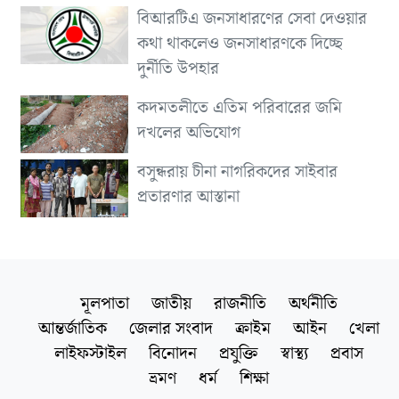
বিআরটিএ জনসাধারণের সেবা দেওয়ার
কথা থাকলেও জনসাধারণকে দিচ্ছে
দুর্নীতি উপহার
কদমতলীতে এতিম পরিবারের জমি
দখলের অভিযোগ
বসুন্ধরায় চীনা নাগরিকদের সাইবার
প্রতারণার আস্তানা
মূলপাতা
জাতীয়
রাজনীতি
অর্থনীতি
আন্তর্জাতিক
জেলার সংবাদ
ক্রাইম
আইন
খেলা
লাইফস্টাইল
বিনোদন
প্রযুক্তি
স্বাস্থ্য
প্রবাস
ভ্রমণ
ধর্ম
শিক্ষা