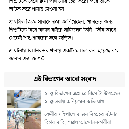
শিশুটিকে রেখে রুমা পালানোর চেষ্টা করে। পরে তাকে
আটক করে থানায় নেওয়া হয়।
প্রাথমিক জিজ্ঞাসাবাদে রুমা জানিয়েছেন, পাচারের জন্য
শিশুটিকে নিয়ে ঢাকার বাইরে যাচ্ছিলেন তিনি। তিনি আগে
থেকেই শিশুপাচারের সঙ্গে জড়িত।
এ ঘটনায় বিমানবন্দর থানায় একটি মামলা করা হয়েছে বলে
জানান এজাজ শফী।
এই বিভাগের আরো সংবাদ
স্বাস্থ্য বিভাগের এক্স-রে রিপোর্ট: উপজেলা
স্বাস্থ্যসেবায় অনিয়মের অভিযোগ
ফেনীর মহিপালে ৭ জন নিহতের ঘটনায়
বিচার দাবি, শঙ্কায় আন্দোলনকারীরা