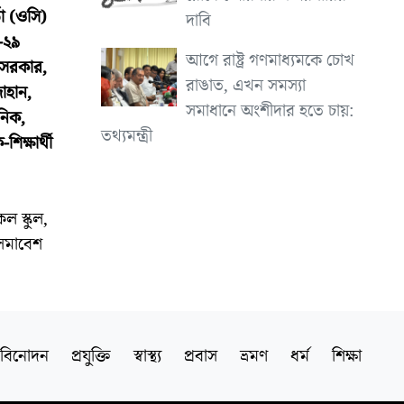
া (ওসি)
দাবি
-২৯
আগে রাষ্ট্র গণমাধ্যমকে চোখ
 সরকার,
রাঙাত, এখন সমস্যা
াহান,
সমাধানে অংশীদার হতে চায়:
নিক,
তথ্যমন্ত্রী
ক্ষার্থী
ল স্কুল,
 সমাবেশ
বিনোদন
প্রযুক্তি
স্বাস্থ্য
প্রবাস
ভ্রমণ
ধর্ম
শিক্ষা