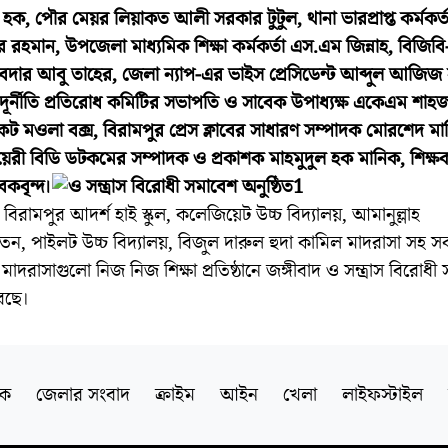
ক, পৌর মেয়র লিয়াকত আলী সরকার টুটুল, থানা ভারপ্রাপ্ত কর্মকর্ত
রহমান, উপজেলা মাধ্যমিক শিক্ষা কর্মকর্তা এস.এম জিন্নাহ, বিজিবি
বেদার আবু তাহের, জেলা ন্যাপ-এর ভাইস প্রেসিডেন্ট আব্দুল আজিজ
ূর্নীতি প্রতিরোধ কমিটির সভাপতি ও সাবেক উপাধ্যক্ষ একেএম শাহজ
ট মওলা বক্স, বিরামপুর প্রেস ক্লাবের সাধারণ সম্পাদক মোরশেদ মা
রী বিডি ডটকমের সম্পাদক ও প্রকাশক মাহমুদুল হক মানিক, শিক্ষক-শি
কবৃন্দ।
িরামপুর আদর্শ হাই স্কুল, কলেজিয়েট উচ্চ বিদ্যালয়, আমানুল্লাহ
েতন, পাইলট উচ্চ বিদ্যালয়, বিজুল দারুল হুদা কামিল মাদরাসা সহ সক
দরাসাগুলো নিজ নিজ শিক্ষা প্রতিষ্ঠানে জঙ্গীবাদ ও সন্ত্রাস বিরোধী
েছে।
িক
জেলার সংবাদ
ক্রাইম
আইন
খেলা
লাইফস্টাইল