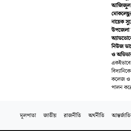
আজিজুল হ
মোকলেছুর 
নায়েক সু
উপজেলা দ
অ্যাডভোকে
নিউজ ডায়ে
ও অভিভাব
একইভাবে ব
বিদ্যানিক
কলেজ ও মা
পালন কর
মূলপাতা
জাতীয়
রাজনীতি
অর্থনীতি
আন্তর্জাত