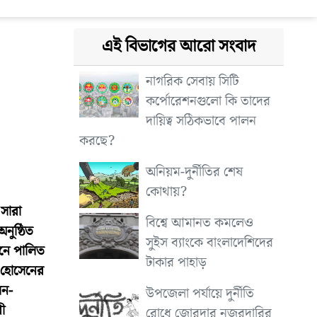
এই বিভাগের আরো সংবাদ
নাগরিক সেবায় সিটি
কর্পোরেশনগুলো কি তাদের
দায়িত্ব সঠিকভাবে পালন
করছে?
অনিয়ম-দুর্নীতির শেষ
কোথায়?
সারা
বিশ্বে আমানত কমলেও
নুষ্ঠিত
সুইস ব্যাংকে বাংলাদেশিদের
ানে পালিত
টাকার পাহাড়
দ হোসেনের
েন-
উপজেলা পর্যায়ে দুর্নীতি
ী
রোধে জোরদার নজরদারির