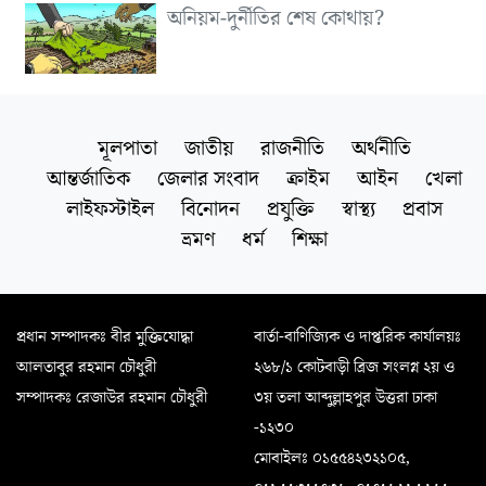
অনিয়ম-দুর্নীতির শেষ কোথায়?
মূলপাতা
জাতীয়
রাজনীতি
অর্থনীতি
আন্তর্জাতিক
জেলার সংবাদ
ক্রাইম
আইন
খেলা
লাইফস্টাইল
বিনোদন
প্রযুক্তি
স্বাস্থ্য
প্রবাস
ভ্রমণ
ধর্ম
শিক্ষা
প্রধান সম্পাদকঃ বীর মুক্তিযোদ্ধা
বার্তা-বাণিজ্যিক ও দাপ্তরিক কার্যালয়ঃ
আলতাবুর রহমান চৌধুরী
২৬৮/১ কোটবাড়ী ব্রিজ সংলগ্ন ২য় ও
সম্পাদকঃ রেজাউর রহমান চৌধুরী
৩য় তলা আব্দুল্লাহপুর উত্তরা ঢাকা
-১২৩০
মোবাইলঃ ০১৫৫৪২৩২১০৫,