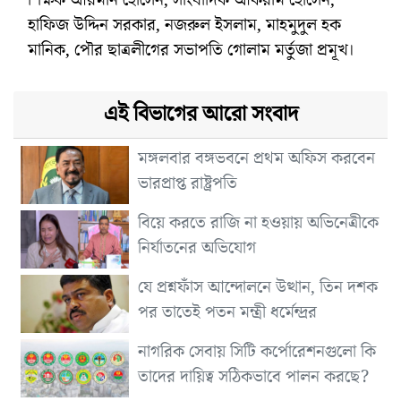
হাফিজ উদ্দিন সরকার, নজরুল ইসলাম, মাহমুদুল হক
মানিক, পৌর ছাত্রলীগের সভাপতি গোলাম মর্তুজা প্রমূখ।
এই বিভাগের আরো সংবাদ
মঙ্গলবার বঙ্গভবনে প্রথম অফিস করবেন
ভারপ্রাপ্ত রাষ্ট্রপতি
বিয়ে করতে রাজি না হওয়ায় অভিনেত্রীকে
নির্যাতনের অভিযোগ
যে প্রশ্নফাঁস আন্দোলনে উত্থান, তিন দশক
পর তাতেই পতন মন্ত্রী ধর্মেন্দ্রর
নাগরিক সেবায় সিটি কর্পোরেশনগুলো কি
তাদের দায়িত্ব সঠিকভাবে পালন করছে?