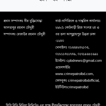
প্রধান সম্পাদকঃ বীর মুক্তিযোদ্ধা
বার্তা-বাণিজ্যিক ও দাপ্তরিক কার্যালয়ঃ
আলতাবুর রহমান চৌধুরী
২৬৮/১ কোটবাড়ী ব্রিজ সংলগ্ন ২য় ও
সম্পাদকঃ রেজাউর রহমান চৌধুরী
৩য় তলা আব্দুল্লাহপুর উত্তরা ঢাকা
-১২৩০
মোবাইলঃ ০১৫৫৪২৩২১০৫,
০১৮১১৩১১৭৩৯, ০১৭১৯৬৮১৬৯১
ইমেইলঃ cpbdnews@gmail.com
ওয়েবসাইটঃ
www.crimepatrolbd.com,
ফেসবুকঃ crimepatrolbdofficial,
ইউটিউবঃcrimepatrolbd
সিপি.বিডি মিডিয়া লিমিটেড এর পক্ষে বীরমুক্তিযোদ্ধা আলতাবুর রহমান চৌধুরী