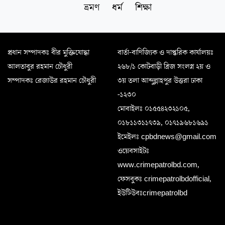
ভ্রমণ
ধর্ম
শিক্ষা
প্রধান সম্পাদকঃ বীর মুক্তিযোদ্ধা
বার্তা-বাণিজ্যিক ও দাপ্তরিক কার্যালয়ঃ
আলতাবুর রহমান চৌধুরী
২৬৮/১ কোটবাড়ী ব্রিজ সংলগ্ন ২য় ও
সম্পাদকঃ রেজাউর রহমান চৌধুরী
৩য় তলা আব্দুল্লাহপুর উত্তরা ঢাকা
-১২৩০
মোবাইলঃ ০১৫৫৪২৩২১০৫,
০১৮১১৩১১৭৩৯, ০১৭১৯৬৮১৬৯১
ইমেইলঃ cpbdnews@gmail.com
ওয়েবসাইটঃ
www.crimepatrolbd.com,
ফেসবুকঃ crimepatrolbdofficial,
ইউটিউবঃcrimepatrolbd