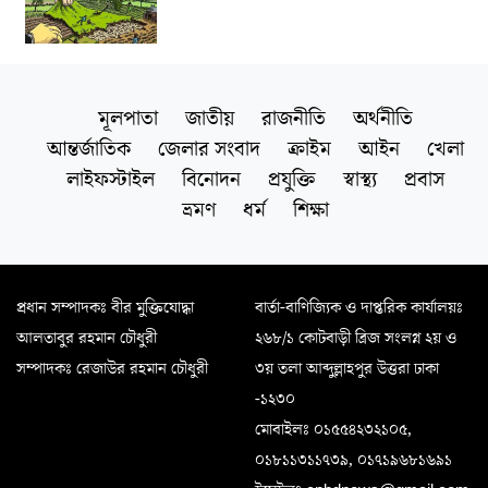
মূলপাতা
জাতীয়
রাজনীতি
অর্থনীতি
আন্তর্জাতিক
জেলার সংবাদ
ক্রাইম
আইন
খেলা
লাইফস্টাইল
বিনোদন
প্রযুক্তি
স্বাস্থ্য
প্রবাস
ভ্রমণ
ধর্ম
শিক্ষা
প্রধান সম্পাদকঃ বীর মুক্তিযোদ্ধা
বার্তা-বাণিজ্যিক ও দাপ্তরিক কার্যালয়ঃ
আলতাবুর রহমান চৌধুরী
২৬৮/১ কোটবাড়ী ব্রিজ সংলগ্ন ২য় ও
সম্পাদকঃ রেজাউর রহমান চৌধুরী
৩য় তলা আব্দুল্লাহপুর উত্তরা ঢাকা
-১২৩০
মোবাইলঃ ০১৫৫৪২৩২১০৫,
০১৮১১৩১১৭৩৯, ০১৭১৯৬৮১৬৯১