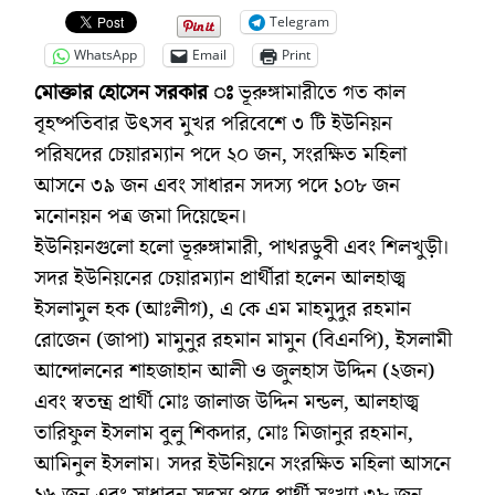
Telegram
WhatsApp
Email
Print
মোক্তার হোসেন সরকার ঃ
ভূরুঙ্গামারীতে গত কাল
বৃহষ্পতিবার উৎসব মুখর পরিবেশে ৩ টি ইউনিয়ন
পরিষদের চেয়ারম্যান পদে ২০ জন, সংরক্ষিত মহিলা
আসনে ৩৯ জন এবং সাধারন সদস্য পদে ১০৮ জন
মনোনয়ন পত্র জমা দিয়েছেন।
ইউনিয়নগুলো হলো ভূরুঙ্গামারী, পাথরডুবী এবং শিলখুড়ী।
সদর ইউনিয়নের চেয়ারম্যান প্রার্থীরা হলেন আলহাজ্ব
ইসলামুল হক (আঃলীগ), এ কে এম মাহমুদুর রহমান
রোজেন (জাপা) মামুনুর রহমান মামুন (বিএনপি), ইসলামী
আন্দোলনের শাহজাহান আলী ও জুলহাস উদ্দিন (২জন)
এবং স্বতন্ত্র প্রার্থী মোঃ জালাজ উদ্দিন মন্ডল, আলহাজ্ব
তারিফুল ইসলাম বুলু শিকদার, মোঃ মিজানুর রহমান,
আমিনুল ইসলাম। সদর ইউনিয়নে সংরক্ষিত মহিলা আসনে
১৬ জন এবং সাধারন সদস্য পদে প্রার্থী সংখ্যা ৩৮ জন