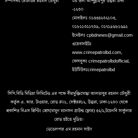
সম্পাদকঃ রেজাউর রহমান চৌধুরী
৩য় তলা আব্দুল্লাহপুর উত্তরা ঢাকা
-১২৩০
মোবাইলঃ ০১৫৫৪২৩২১০৫,
০১৮১১৩১১৭৩৯, ০১৭১৯৬৮১৬৯১
ইমেইলঃ cpbdnews@gmail.com
ওয়েবসাইটঃ
www.crimepatrolbd.com,
ফেসবুকঃ crimepatrolbdofficial,
ইউটিউবঃcrimepatrolbd
সিপি.বিডি মিডিয়া লিমিটেড এর পক্ষে বীরমুক্তিযোদ্ধা আলতাবুর রহমান চৌধুরী
কর্তৃক এ. আর. টাওয়ার, রোড #০১, সেক্টর#১২, উত্তরা, ঢাকা-১২৩০ থেকে
প্রকাশিত বিএস প্রিন্টিং প্রেস(মামুন ম্যানসন গ্রাউন্ড ফ্লোর) ৫২/২,টয়েনবি সার্কুলার
রোড হইতে মুদ্রিত।
ডেভেলপার এম রহমান সাইদ