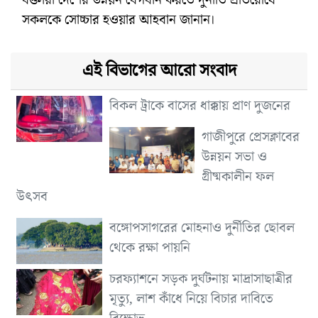
সকলকে সোচ্চার হওয়ার আহবান জানান।
এই বিভাগের আরো সংবাদ
বিকল ট্রাকে বাসের ধাক্কায় প্রাণ দুজনের
গাজীপুরে প্রেসক্লাবের
উন্নয়ন সভা ও
গ্রীষ্মকালীন ফল
উৎসব
বঙ্গোপসাগরের মোহনাও দুর্নীতির ছোবল
থেকে রক্ষা পায়নি
চরফ্যাশনে সড়ক দুর্ঘটনায় মাদ্রাসাছাত্রীর
মৃত্যু, লাশ কাঁধে নিয়ে বিচার দাবিতে