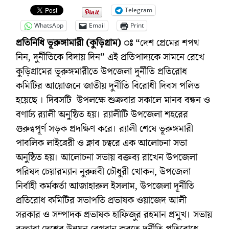
Telegram
WhatsApp
Email
Print
প্রতিনিধি ভূরুঙ্গামারী (কুড়িগ্রাম) ঃ
“দেশ প্রেমের শপথ
নিন, দুর্নীতিকে বিদায় দিন” এই প্রতিপাদ্যকে সামনে রেখে
কুড়িগ্রামের ভূরুঙ্গমারীতে উপজেলা দূর্নীতি প্রতিরোধ
কমিটির আয়োজনে জাতীয় দুর্নীতি বিরোধী দিবস পলিত
হয়েছে । দিবসটি উপলক্ষে শুক্রবার সকালে মানব বন্ধন ও
বণার্ঢ্য র‌্যালী অনুষ্ঠিত হয়। র‌্যালীটি উপজেলা শহরের
গুরুত্বপূর্ণ সড়ক প্রদক্ষিণ করে। র‌্যালী শেষে ভূরুঙ্গমারী
পাবলিক লাইব্রেরী ও ক্লাব চত্বরে এক আলোচনা সভা
অনুষ্ঠিত হয়। আলোচনা সভায় বক্তব্য রাখেন উপজেলা
পরিষদ চেয়ারম্যান নুরুন্নবী চৌধুরী খোকন, উপজেলা
নির্বাহী কর্মকর্তা আজাহারুল ইসলাম, উপজেলা দূর্নীতি
প্রতিরোধ কমিটির সভাপতি প্রভাষক ওয়াজেদ আলী
সরকার ও সম্পাদক প্রভাষক হাফিজুর রহমান প্রমুখ। সভায়
বক্তারা দেশের উন্নয়ন বেগবান করতে দুর্নীতি প্রতিরোধে