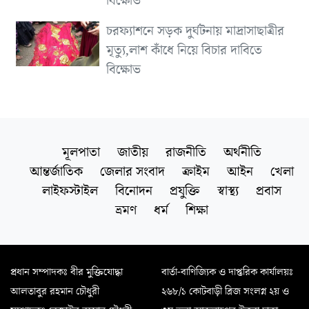
বিক্ষোভ
চরফ্যাশনে সড়ক দুর্ঘটনায় মাদ্রাসাছাত্রীর
মৃত্যু,লাশ কাঁধে নিয়ে বিচার দাবিতে
বিক্ষোভ
মূলপাতা
জাতীয়
রাজনীতি
অর্থনীতি
আন্তর্জাতিক
জেলার সংবাদ
ক্রাইম
আইন
খেলা
লাইফস্টাইল
বিনোদন
প্রযুক্তি
স্বাস্থ্য
প্রবাস
ভ্রমণ
ধর্ম
শিক্ষা
প্রধান সম্পাদকঃ বীর মুক্তিযোদ্ধা
বার্তা-বাণিজ্যিক ও দাপ্তরিক কার্যালয়ঃ
আলতাবুর রহমান চৌধুরী
২৬৮/১ কোটবাড়ী ব্রিজ সংলগ্ন ২য় ও