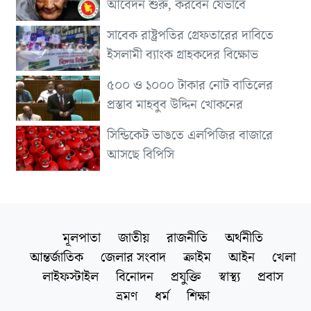
আবেদন শুরু, করবেন যেভাবে
সাবেক রাষ্ট্রপতির গ্রেফতারের দাবিতে
ইসলামী ব্যাংক গ্রাহকদের বিক্ষোভ
৫০০ ও ১০০০ টাকার নোট বাতিলের
প্রস্তাব মাহবুব উদ্দিন খোকনের
সিন্ডিকেট ভাঙতে এলপিজির বাজারে
আসছে বিপিসি
মূলপাতা
জাতীয়
রাজনীতি
অর্থনীতি
আন্তর্জাতিক
জেলার সংবাদ
ক্রাইম
আইন
খেলা
লাইফস্টাইল
বিনোদন
প্রযুক্তি
স্বাস্থ্য
প্রবাস
ভ্রমণ
ধর্ম
শিক্ষা