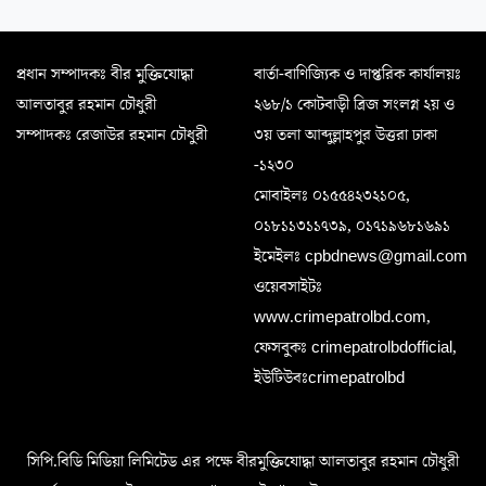
প্রধান সম্পাদকঃ বীর মুক্তিযোদ্ধা
বার্তা-বাণিজ্যিক ও দাপ্তরিক কার্যালয়ঃ
আলতাবুর রহমান চৌধুরী
২৬৮/১ কোটবাড়ী ব্রিজ সংলগ্ন ২য় ও
সম্পাদকঃ রেজাউর রহমান চৌধুরী
৩য় তলা আব্দুল্লাহপুর উত্তরা ঢাকা
-১২৩০
মোবাইলঃ ০১৫৫৪২৩২১০৫,
০১৮১১৩১১৭৩৯, ০১৭১৯৬৮১৬৯১
ইমেইলঃ cpbdnews@gmail.com
ওয়েবসাইটঃ
www.crimepatrolbd.com,
ফেসবুকঃ crimepatrolbdofficial,
ইউটিউবঃcrimepatrolbd
সিপি.বিডি মিডিয়া লিমিটেড এর পক্ষে বীরমুক্তিযোদ্ধা আলতাবুর রহমান চৌধুরী