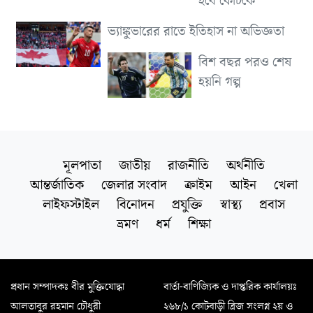
হবে কোচকে
ভ্যাঙ্কুভারের রাতে ইতিহাস না অভিজ্ঞতা
বিশ বছর পরও শেষ
হয়নি গল্প
মূলপাতা
জাতীয়
রাজনীতি
অর্থনীতি
আন্তর্জাতিক
জেলার সংবাদ
ক্রাইম
আইন
খেলা
লাইফস্টাইল
বিনোদন
প্রযুক্তি
স্বাস্থ্য
প্রবাস
ভ্রমণ
ধর্ম
শিক্ষা
প্রধান সম্পাদকঃ বীর মুক্তিযোদ্ধা
বার্তা-বাণিজ্যিক ও দাপ্তরিক কার্যালয়ঃ
আলতাবুর রহমান চৌধুরী
২৬৮/১ কোটবাড়ী ব্রিজ সংলগ্ন ২য় ও