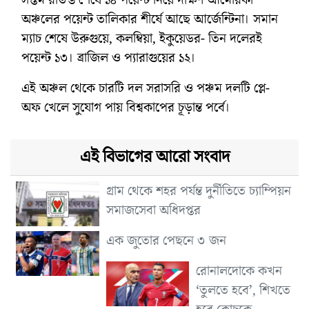
অঞ্চলের পয়েন্ট তালিকার শীর্ষে আছে আর্জেন্টিনা। সমান
ম্যাচ শেষে উরুগুয়ে, কলম্বিয়া, ইকুয়েডর- তিন দলেরই
পয়েন্ট ১৩। ব্রাজিল ও প্যারাগুয়ের ১২।
এই অঞ্চল থেকে চারটি দল সরাসরি ও পঞ্চম দলটি প্লে-
অফ খেলে সুযোগ পায় বিশ্বকাপের চূড়ান্ত পর্বে।
এই বিভাগের আরো সংবাদ
গ্রাম থেকে শহর পর্যন্ত দুর্নীতিতে চ্যাম্পিয়ন
সমাজসেবা অধিদপ্তর
এক জুতোর পেছনে ৩ জন
রোনালদোকে কখন
‘তুলতে হবে’, শিখতে