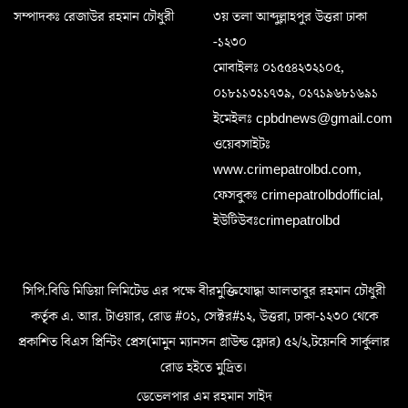
সম্পাদকঃ রেজাউর রহমান চৌধুরী
৩য় তলা আব্দুল্লাহপুর উত্তরা ঢাকা
-১২৩০
মোবাইলঃ ০১৫৫৪২৩২১০৫,
০১৮১১৩১১৭৩৯, ০১৭১৯৬৮১৬৯১
ইমেইলঃ cpbdnews@gmail.com
ওয়েবসাইটঃ
www.crimepatrolbd.com,
ফেসবুকঃ crimepatrolbdofficial,
ইউটিউবঃcrimepatrolbd
সিপি.বিডি মিডিয়া লিমিটেড এর পক্ষে বীরমুক্তিযোদ্ধা আলতাবুর রহমান চৌধুরী
কর্তৃক এ. আর. টাওয়ার, রোড #০১, সেক্টর#১২, উত্তরা, ঢাকা-১২৩০ থেকে
প্রকাশিত বিএস প্রিন্টিং প্রেস(মামুন ম্যানসন গ্রাউন্ড ফ্লোর) ৫২/২,টয়েনবি সার্কুলার
রোড হইতে মুদ্রিত।
ডেভেলপার এম রহমান সাইদ