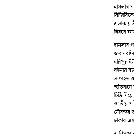
হামলার ঘ
বিজিবিকে 
এলাকায় স
বিষয়ে ক
হামলার পর
জবানবন্দ
হরিপুর ই
ঘটনায় ব্
সন্দেহভাজ
অভিযানে 
চিঠি দিয়
জাতীয় পর
নৌবন্দর ক
ঢাকার এস
এ বিষয়ে ব