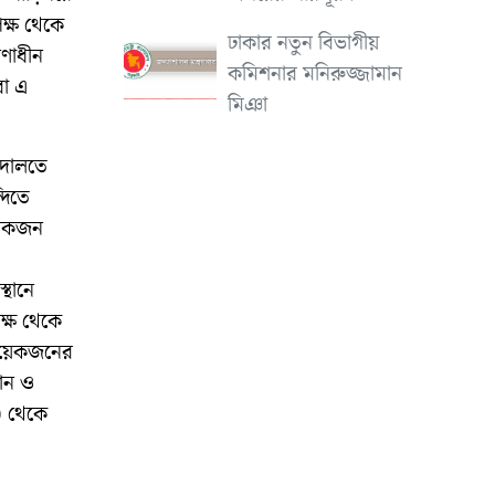
ক্ষ থেকে
ঢাকার নতুন বিভাগীয়
রণাধীন
কমিশনার মনিরুজ্জামান
রা এ
মিঞা
আদালতে
দিতে
লোকজন
্থানে
ক্ষ থেকে
 কয়েকজনের
ান ও
) থেকে