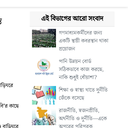
এই বিভাগের আরো সংবাদ
ে
গণমাধ্যমকর্মীদের জন্য
একটি স্থায়ী কবরস্থান থাকা
প্রয়োজন
পানি উন্নয়ন বোর্ড
সঠিকভাবে কাজ করছে,
নাকি শুধুই ধোঁয়াশা?
বাড়িঘরে
শিক্ষা ও স্বাস্থ্য খাতে দুর্নীতি
জেঁকে বসেছে
বি’র কাছে
রাজনীতি, স্বজনপ্রীতি,
অর্থনীতি ও দুর্নীতি—একে
অপরের পরিপূরক
 ও বাড়িঘরে