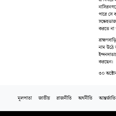
নাসিরনগরে
পারে সে 
সন্ধেহভা
করতে না প
ব্রাহ্মণব
নাম উঠে 
ইন্দনদাত
করছেন।
৩০ অক্টোব
মূলপাতা
জাতীয়
রাজনীতি
অর্থনীতি
আন্তর্জাত